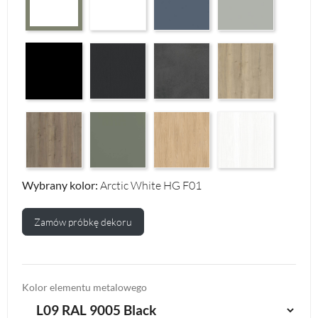
Czarny Mat Orchidea Nera F56
Graphite Paintflow Premier F132
Makalu Darkgrey Classic F134
Halifax Oak Natural F
Halifax Oak Tabak F126
Reed Green F143
Casella Eiche Light F144
White Structure F142
Wybrany kolor:
Arctic White HG F01
Zamów próbkę dekoru
Kolor elementu metalowego