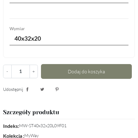
Wymiar
40x32x20
Dodaj do koszyka
-
+
Udostępnij
Udostępnij
Tweetuj
Pinterest
Szczegóły produktu
Indeks:
MW-ST40x32x20L09F01
Kolekcja :
MyWay