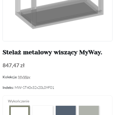
Stelaż metalowy wiszący MyWay.
847,47 zł
Kolekcja:
MyWay
Indeks:
MW-ST40x32x20L09F01
Wykończenie
Premium White Supermatt F83
Perfect Touch Parisian Blue F103
Perfect Touch Stahlgr
Arctic White HG F01