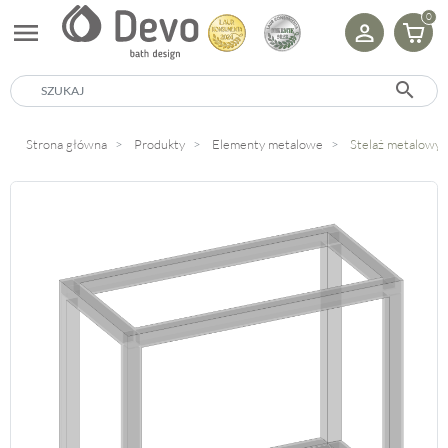
0
menu
search
Strona główna
Produkty
Elementy metalowe
Stelaż metalowy 