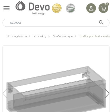
0
menu
search
Strona główna
Produkty
Szafki wiszące
Szafka pod blat - sys
Poprzedni
Na