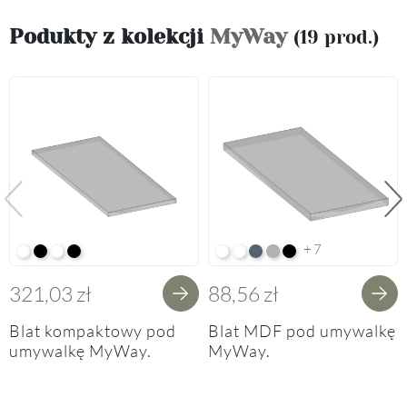
Podukty z kolekcji
MyWay
(19 prod.)
Poprzedni
Na
+7
Alpine White K02
Black K16
Alpine White Struktura K37
K14 Soft Black
Arctic White HG F01
Premium White Supermatt F8
Perfect Touch Parisian Blu
Perfect Touch Stahlgrau
Czarny Mat Orchidea
321,03 zł
88,56 zł
Blat kompaktowy pod
Blat MDF pod umywalkę
umywalkę MyWay.
MyWay.