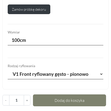
Zamów próbkę dekoru
Wymiar
100cm
Rodzaj ryflowania
Dodaj do koszyka
-
+