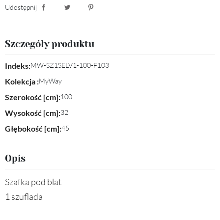
Udostępnij
Udostępnij
Tweetuj
Pinterest
Szczegóły produktu
Indeks:
MW-SZ1SELV1-100-F103
Kolekcja :
MyWay
Szerokość [cm]:
100
Wysokość [cm]:
32
Głębokość [cm]:
45
Opis
Szafka pod blat
1 szuflada