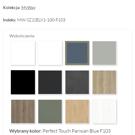
Kolekcja:
MyWay
Indeks:
MW-SZ1SELV1-100-F103
Wykończenie
Arctic White HG F01
Premium White Supermatt F83
Perfect Touch Stahlgr
Perfect Touch Parisian Blue F103
Czarny Mat Orchidea Nera F56
Graphite Paintflow Premier F132
Makalu Darkgrey Classic F134
Halifax Oak Natural F
Halifax Oak Tabak F126
Reed Green F143
Casella Eiche Light F144
White Structure F142
Wybrany kolor:
Perfect Touch Parisian Blue F103