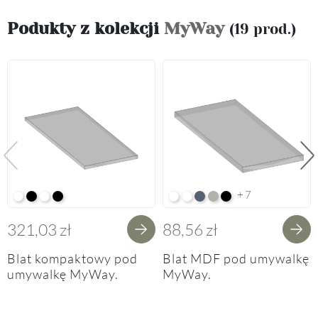
Podukty z kolekcji
MyWay
(19 prod.)
Poprzedni
Na
+7
Alpine White K02
Black K16
Alpine White Struktura K37
K14 Soft Black
Arctic White HG F01
Premium White Supermatt F8
Perfect Touch Parisian Blu
Perfect Touch Stahlgrau
Czarny Mat Orchidea
321,03 zł
88,56 zł
Blat kompaktowy pod
Blat MDF pod umywalkę
umywalkę MyWay.
MyWay.