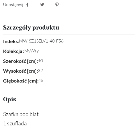
Udostępnij
Udostępnij
Tweetuj
Pinterest
Szczegóły produktu
Indeks:
MW-SZ1SELV1-40-F56
Kolekcja :
MyWay
Szerokość [cm]:
40
Wysokość [cm]:
32
Głębokość [cm]:
45
Opis
Szafka pod blat
1 szuflada