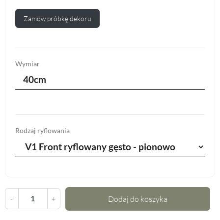
Zamów próbkę dekoru
Wymiar
40cm
Rodzaj ryflowania
Dodaj do koszyka
-
+