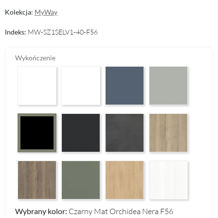
Kolekcja:
MyWay
Indeks:
MW-SZ1SELV1-40-F56
Wykończenie
Arctic White HG F01
Premium White Supermatt F83
Perfect Touch Parisian Blue F103
Perfect Touch Stahlgr
Graphite Paintflow Premier F132
Makalu Darkgrey Classic F134
Halifax Oak Natural F
Czarny Mat Orchidea Nera F56
Halifax Oak Tabak F126
Reed Green F143
Casella Eiche Light F144
White Structure F142
Wybrany kolor:
Czarny Mat Orchidea Nera F56