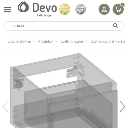
0
menu
search
Strona główna
Produkty
Szafki wiszące
Szafka pod blat - sys
Poprzedni
Na