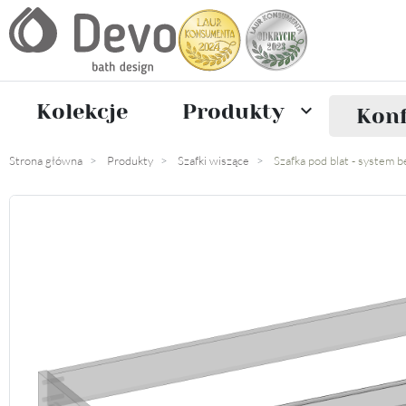
Kolekcje
Produkty

Konf
Strona główna
Produkty
Szafki wiszące
Szafka pod blat - system