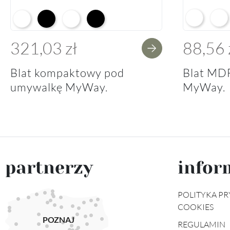
Arctic Whit
Prem
Alpine White K02
Black K16
Alpine White Struktura K37
K14 Soft Black
321,03 zł
88,56 
Blat kompaktowy pod
Blat MD
umywalkę MyWay.
MyWay.
partnerzy
infor
POLITYKA PR
COOKIES
POZNAJ
REGULAMIN