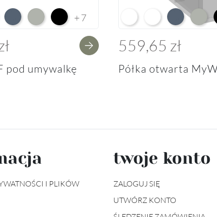
e HG F01
ium White Supermatt F83
Perfect Touch Parisian Blue F103
Perfect Touch Stahlgrau F105
Czarny Mat Orchidea Nera F56
Arctic White L04
Premium White Supe
Perfect Touch 
Perfect
+7
zł
559,65 zł
F pod umywalkę
Półka otwarta MyW
macja
twoje konto
YWATNOŚCI I PLIKÓW
ZALOGUJ SIĘ
UTWÓRZ KONTO
ŚLEDZENIE ZAMÓWIENIA