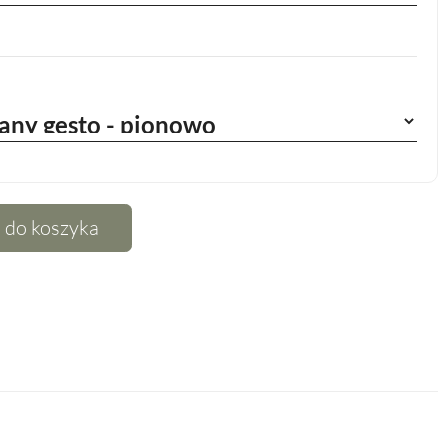
 do koszyka
terest