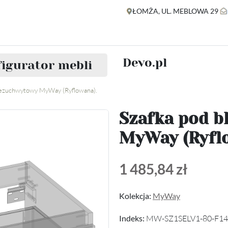
ŁOMŻA, UL. MEBLOWA 29
Devo.pl
igurator mebli
 bezuchwytowy MyWay (Ryflowana).
Szafka pod b
MyWay (Ryfl
1 485,84 zł
Kolekcja:
MyWay
Indeks:
MW-SZ1SELV1-80-F14