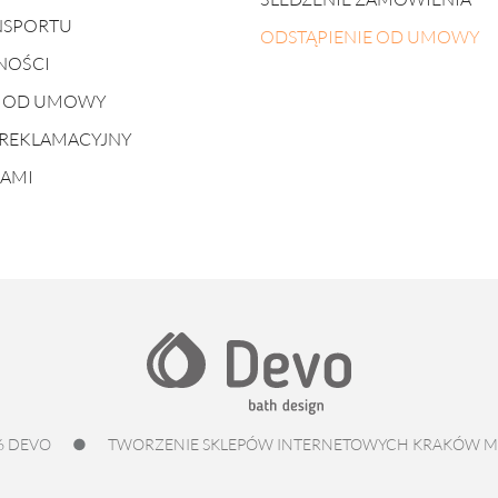
NSPORTU
ODSTĄPIENIE OD UMOWY
NOŚCI
E OD UMOWY
REKLAMACYJNY
NAMI
6 DEVO
●
TWORZENIE SKLEPÓW INTERNETOWYCH KRAKÓW
M