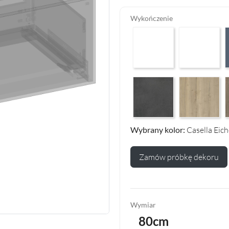
Wykończenie
Arctic White HG F01
Premium White
P
Makalu Darkgrey Classic F13
Halifax Oak Na
H
Wybrany kolor:
Casella Eic
Zamów próbkę dekoru
Wymiar
80cm