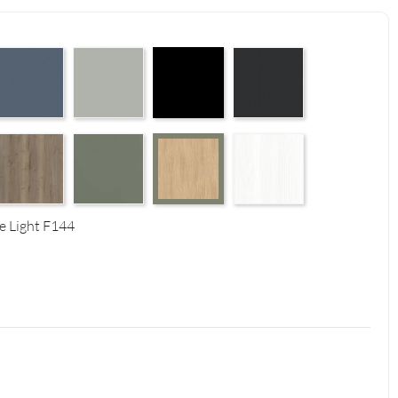
 Supermatt F83
erfect Touch Parisian Blue F103
Perfect Touch Stahlgrau F105
Czarny Mat Orchidea Nera F56
Graphite Paintflow Premier 
4
tural F125
alifax Oak Tabak F126
Reed Green F143
White Structure F142
Casella Eiche Light F144
he Light F144