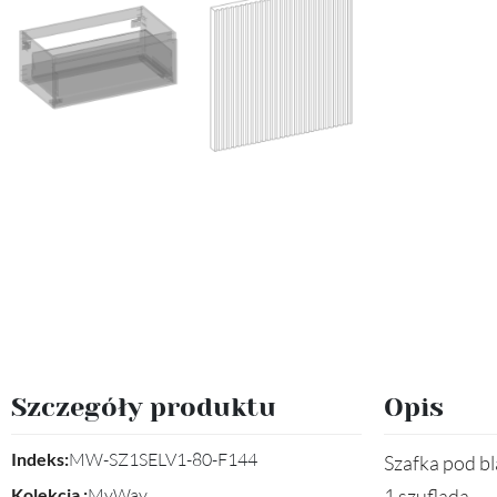
Szczegóły produktu
Opis
Indeks:
MW-SZ1SELV1-80-F144
Szafka pod b
Kolekcja :
MyWay
1 szuflada