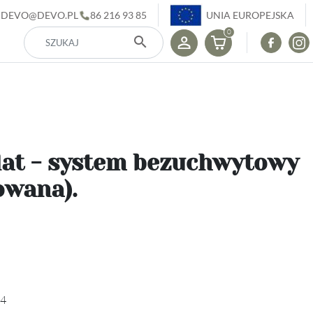
DEVO@DEVO.PL
86 216 93 85
UNIA EUROPEJSKA
0
search
lat - system bezuchwytowy
owana).
4