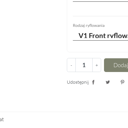
Rodzaj ryflowania
Dodaj
-
+
Udostępnij
Udostępnij
Tweetuj
Pin
lat