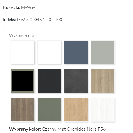
Kolekcja:
MyWay
Indeks:
MW-SZ2SELV1-20-F103
Wykończenie
Arctic White HG F01
Premium White Supermatt F83
Perfect Touch Parisian Blue F103
Perfect Touch Stahlgr
Graphite Paintflow Premier F132
Makalu Darkgrey Classic F134
Halifax Oak Natural F
Czarny Mat Orchidea Nera F56
Halifax Oak Tabak F126
Reed Green F143
Casella Eiche Light F144
White Structure F142
Wybrany kolor:
Czarny Mat Orchidea Nera F56