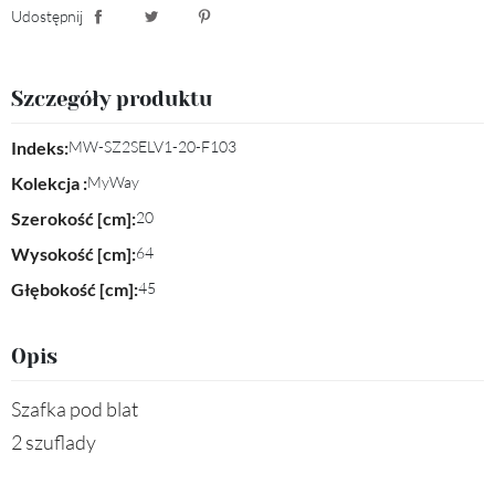
Udostępnij
Udostępnij
Tweetuj
Pinterest
Szczegóły produktu
Indeks:
MW-SZ2SELV1-20-F103
Kolekcja :
MyWay
Szerokość [cm]:
20
Wysokość [cm]:
64
Głębokość [cm]:
45
Opis
Szafka pod blat
2 szuflady