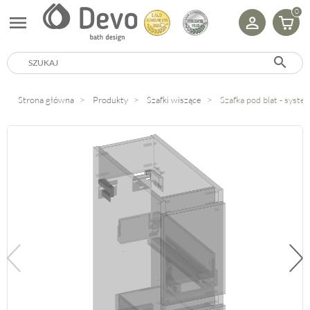
0
menu
search
Strona główna
Produkty
Szafki wiszące
Szafka pod blat - sys
Poprzedni
Na