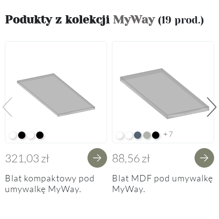
Podukty z kolekcji
MyWay
(19 prod.)
Poprzedni
Na
+7
Alpine White K02
Black K16
Alpine White Struktura K37
K14 Soft Black
Arctic White HG F01
Premium White Supermatt F8
Perfect Touch Parisian Blu
Perfect Touch Stahlgrau
Czarny Mat Orchidea
321,03 zł
88,56 zł
Blat kompaktowy pod
Blat MDF pod umywalkę
umywalkę MyWay.
MyWay.