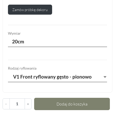
Zamów próbkę dekoru
Wymiar
20cm
Rodzaj ryflowania
Dodaj do koszyka
-
+