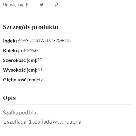
Udostępnij
Udostępnij
Tweetuj
Pinterest
Szczegóły produktu
Indeks:
MW-SZ1S1WELV1-20-F125
Kolekcja :
MyWay
Szerokość [cm]:
20
Wysokość [cm]:
64
Głębokość [cm]:
45
Opis
Szafka pod blat
1 szuflada, 1 szuflada wewnętrzna