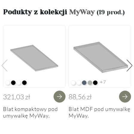
Podukty z kolekcji
MyWay
(19 prod.)
Poprzedni
Na
+7
Alpine White K02
Black K16
Alpine White Struktura K37
K14 Soft Black
Arctic White HG F01
Premium White Supermatt F8
Perfect Touch Parisian Blu
Perfect Touch Stahlgrau
Czarny Mat Orchidea
321,03 zł
88,56 zł
Blat kompaktowy pod
Blat MDF pod umywalkę
umywalkę MyWay.
MyWay.