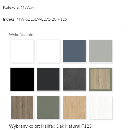
Kolekcja:
MyWay
Indeks:
MW-SZ1S1WELV1-20-F125
Wykończenie
Arctic White HG F01
Premium White Supermatt F83
Perfect Touch Parisian Blue F103
Perfect Touch Stahlgr
Czarny Mat Orchidea Nera F56
Graphite Paintflow Premier F132
Makalu Darkgrey Classic F134
Halifax Oak Natural 
Halifax Oak Tabak F126
Reed Green F143
Casella Eiche Light F144
White Structure F142
Wybrany kolor:
Halifax Oak Natural F125