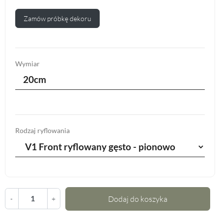
Zamów próbkę dekoru
Wymiar
20cm
Rodzaj ryflowania
Dodaj do koszyka
-
+