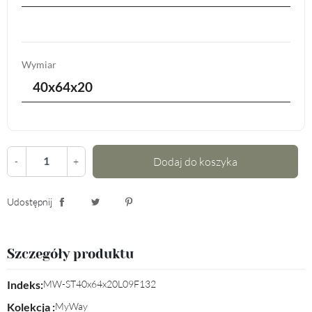
Wymiar
40x64x20
Dodaj do koszyka
-
+
Udostępnij
Udostępnij
Tweetuj
Pinterest
Szczegóły produktu
Indeks:
MW-ST40x64x20L09F132
Kolekcja :
MyWay