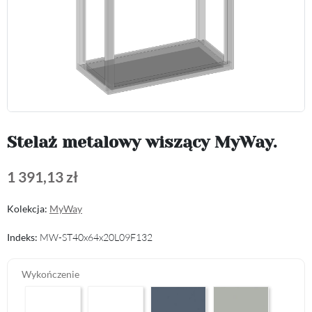
Stelaż metalowy wiszący MyWay.
1 391,13 zł
Kolekcja:
MyWay
Indeks:
MW-ST40x64x20L09F132
Wykończenie
Arctic White HG F01
Premium White Supermatt F83
Perfect Touch Parisian Blue F103
Perfect Touch Stahlgr