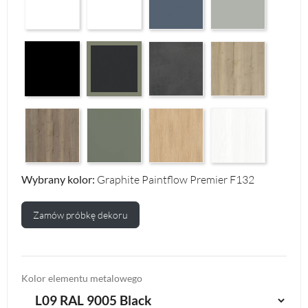
Czarny Mat Orchidea Nera F56
Makalu Darkgrey Classic F134
Halifax Oak Natural F
Graphite Paintflow Premier F132
Halifax Oak Tabak F126
Reed Green F143
Casella Eiche Light F144
White Structure F142
Wybrany kolor:
Graphite Paintflow Premier F132
Zamów próbkę dekoru
Kolor elementu metalowego