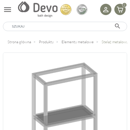
0
menu
search
Strona główna
Produkty
Elementy metalowe
Stelaż metalowy 