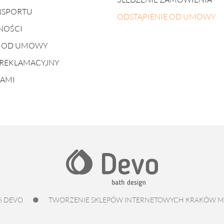
NSPORTU
ODSTĄPIENIE OD UMOWY
NOŚCI
E OD UMOWY
REKLAMACYJNY
NAMI
6 DEVO
●
TWORZENIE SKLEPÓW INTERNETOWYCH KRAKÓW
M