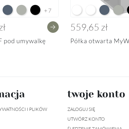
e HG F01
ium White Supermatt F83
Perfect Touch Parisian Blue F103
Perfect Touch Stahlgrau F105
Czarny Mat Orchidea Nera F56
Arctic White L04
Premium White Supe
Perfect Touch 
Perfect
+7
zł
559,65 zł
F pod umywalkę
Półka otwarta MyW
macja
twoje konto
YWATNOŚCI I PLIKÓW
ZALOGUJ SIĘ
UTWÓRZ KONTO
ŚLEDZENIE ZAMÓWIENIA