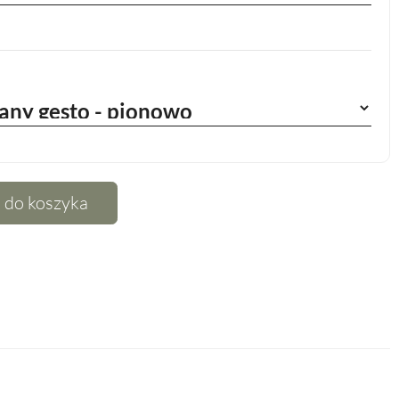
 do koszyka
terest