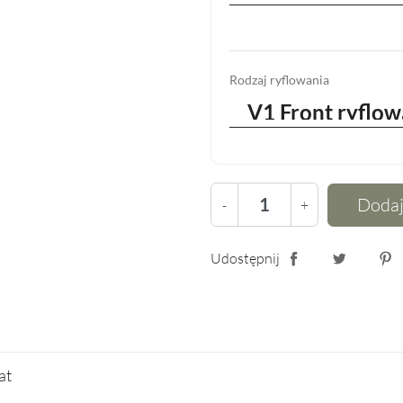
Rodzaj ryflowania
Dodaj
-
+
Udostępnij
Udostępnij
Tweetuj
Pin
lat