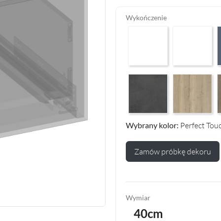
Wykończenie
Arctic White HG F01
Premium White
P
Makalu Darkgrey Classic F13
Halifax Oak Na
H
Wybrany kolor:
Perfect Tou
Zamów próbkę dekoru
Wymiar
40cm