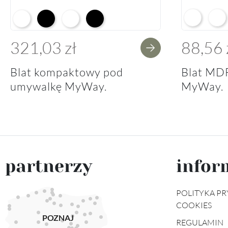
Arctic Whit
Prem
Alpine White K02
Black K16
Alpine White Struktura K37
K14 Soft Black
321,03 zł
88,56 
Blat kompaktowy pod
Blat MD
umywalkę MyWay.
MyWay.
partnerzy
infor
POLITYKA PR
COOKIES
POZNAJ
REGULAMIN