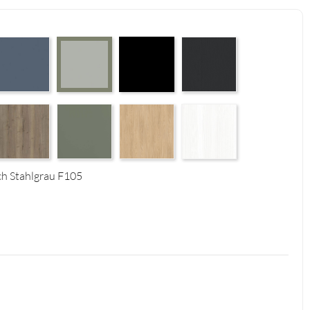
 Supermatt F83
erfect Touch Parisian Blue F103
Czarny Mat Orchidea Nera F56
Graphite Paintflow Premier 
Perfect Touch Stahlgrau F105
4
tural F125
alifax Oak Tabak F126
Reed Green F143
Casella Eiche Light F144
White Structure F142
ch Stahlgrau F105