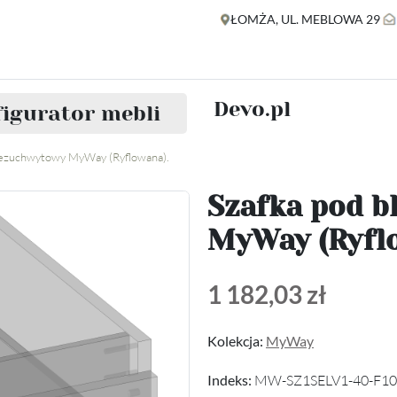
ŁOMŻA, UL. MEBLOWA 29
Devo.pl
igurator mebli
 bezuchwytowy MyWay (Ryflowana).
Szafka pod b
MyWay (Ryfl
1 182,03 zł
Kolekcja:
MyWay
Indeks:
MW-SZ1SELV1-40-F10