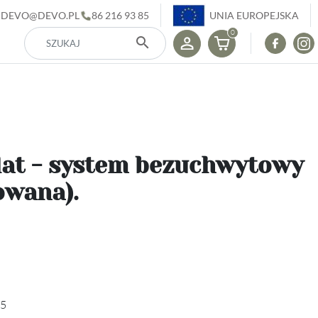
DEVO@DEVO.PL
86 216 93 85
UNIA EUROPEJSKA
0
search
lat - system bezuchwytowy
owana).
5