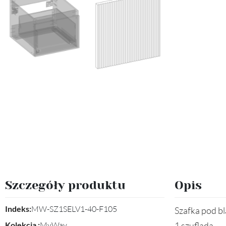
Szczegóły produktu
Opis
Indeks:
MW-SZ1SELV1-40-F105
Szafka pod b
Kolekcja :
MyWay
1 szuflada