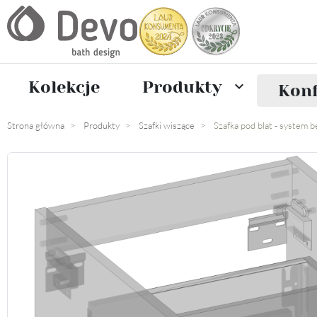
Kolekcje
Produkty

Konf
Strona główna
Produkty
Szafki wiszące
Szafka pod blat - system