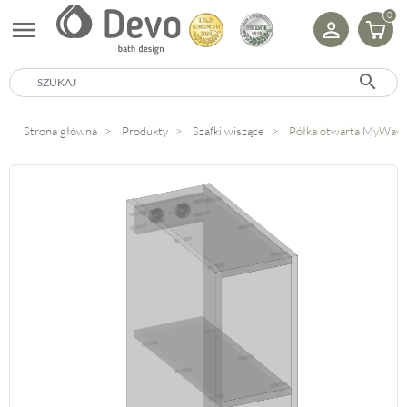
0
menu
search
Strona główna
Produkty
Szafki wiszące
Półka otwarta MyWay.