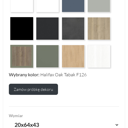
Czarny Mat Orchidea Nera F56
Graphite Paintflow Premier F132
Makalu Darkgrey Classic F134
Halifax Oak Natural F
Reed Green F143
Casella Eiche Light F144
White Structure F142
Halifax Oak Tabak F126
Wybrany kolor:
Halifax Oak Tabak F126
Zamów próbkę dekoru
Wymiar