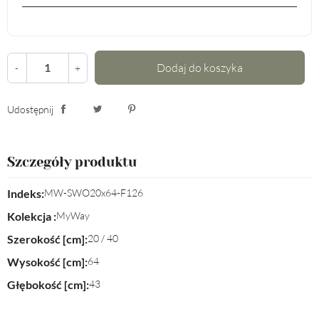
Dodaj do koszyka
-
+
Udostępnij
Udostępnij
Tweetuj
Pinterest
Szczegóły produktu
Indeks:
MW-SWO20x64-F126
Kolekcja :
MyWay
Szerokość [cm]:
20 / 40
Wysokość [cm]:
64
Głębokość [cm]:
43