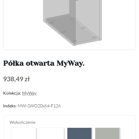
Półka otwarta MyWay.
938,49 zł
Kolekcja:
MyWay
Indeks:
MW-SWO20x64-F126
Wykończenie
Arctic White L04
Premium White Supermatt F83
Perfect Touch Parisian Blue F103
Perfect Touch Stahlgr