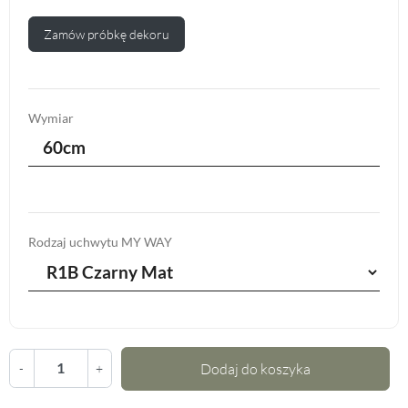
Zamów próbkę dekoru
Wymiar
60cm
Rodzaj uchwytu MY WAY
Dodaj do koszyka
-
+