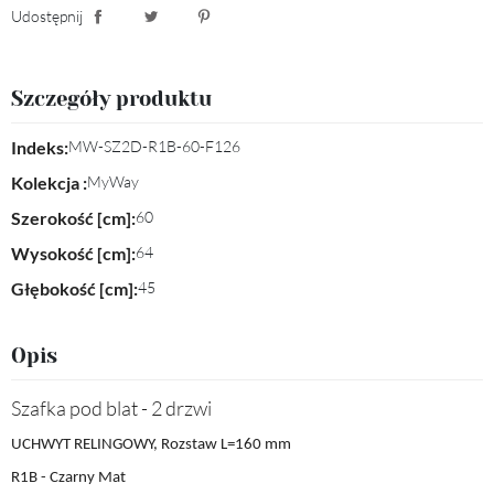
Udostępnij
Udostępnij
Tweetuj
Pinterest
Szczegóły produktu
Indeks:
MW-SZ2D-R1B-60-F126
Kolekcja :
MyWay
Szerokość [cm]:
60
Wysokość [cm]:
64
Głębokość [cm]:
45
Opis
Szafka pod blat - 2 drzwi
UCHWYT RELINGOWY, Rozstaw L=160 mm
R1B - Czarny Mat