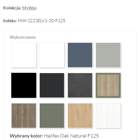
Kolekcja:
MyWay
Indeks:
MW-SZ2SELV1-20-F125
Wykończenie
Arctic White HG F01
Premium White Supermatt F83
Perfect Touch Parisian Blue F103
Perfect Touch Stahlgr
Czarny Mat Orchidea Nera F56
Graphite Paintflow Premier F132
Makalu Darkgrey Classic F134
Halifax Oak Natural 
Halifax Oak Tabak F126
Reed Green F143
Casella Eiche Light F144
White Structure F142
Wybrany kolor:
Halifax Oak Natural F125