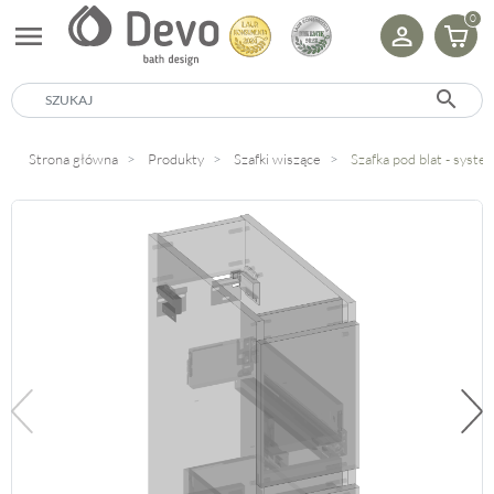
0
menu
search
Strona główna
Produkty
Szafki wiszące
Szafka pod blat - sys
Poprzedni
Na