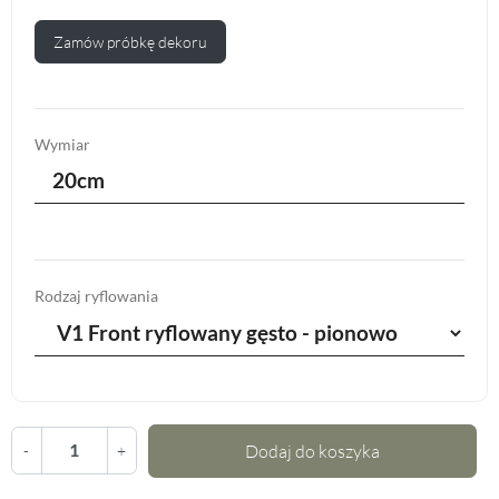
Zamów próbkę dekoru
Wymiar
20cm
Rodzaj ryflowania
Dodaj do koszyka
-
+