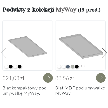
Podukty z kolekcji
MyWay
(19 prod.)
Poprzedni
Na
+7
Alpine White K02
Black K16
Alpine White Struktura K37
K14 Soft Black
Arctic White HG F01
Premium White Supermatt F8
Perfect Touch Parisian Blu
Perfect Touch Stahlgrau
Czarny Mat Orchidea
321,03 zł
88,56 zł
Blat kompaktowy pod
Blat MDF pod umywalkę
umywalkę MyWay.
MyWay.