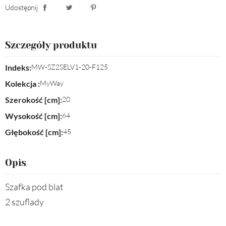
Udostępnij
Udostępnij
Tweetuj
Pinterest
Szczegóły produktu
Indeks:
MW-SZ2SELV1-20-F125
Kolekcja :
MyWay
Szerokość [cm]:
20
Wysokość [cm]:
64
Głębokość [cm]:
45
Opis
Szafka pod blat
2 szuflady