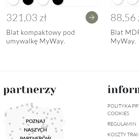
321,03 zł
88,56 
Blat kompaktowy pod
Blat MD
umywalkę MyWay.
MyWay.
partnerzy
infor
POLITYKA PR
COOKIES
POZNAJ
REGULAMIN
NASZYCH
KOSZTY TRA
PARTNERÓW