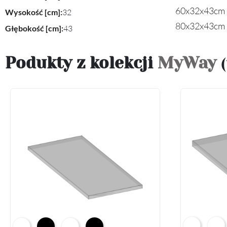
60x32x43cm
Wysokość [cm]:
32
80x32x43cm
Głębokość [cm]:
43
Podukty z kolekcji
MyWay
Arctic Whit
Prem
Alpine White K02
Black K16
Alpine White Struktura K37
K14 Soft Black