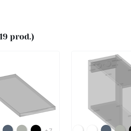
(19 prod.)
e HG F01
ium White Supermatt F83
Perfect Touch Parisian Blue F103
Perfect Touch Stahlgrau F105
Czarny Mat Orchidea Nera F56
Arctic White L04
Premium White Supe
Perfect Touch 
Perfect
+7