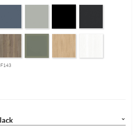
 Supermatt F83
erfect Touch Parisian Blue F103
Perfect Touch Stahlgrau F105
Czarny Mat Orchidea Nera F56
Graphite Paintflow Premier 
4
tural F125
alifax Oak Tabak F126
Casella Eiche Light F144
White Structure F142
Reed Green F143
 F143