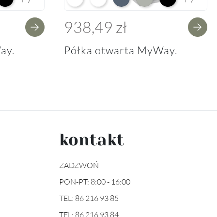
938,49 zł
ay.
Półka otwarta MyWay.
kontakt
ZADZWOŃ
PON-PT: 8:00 - 16:00
TEL:
86 216 93 85
TEL:
86 216 93 84