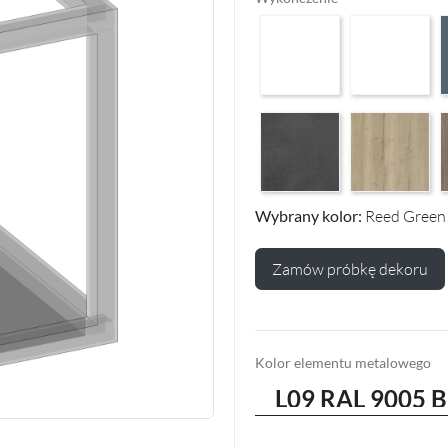
Arctic White HG F01
Premium White
P
Makalu Darkgrey Classic F13
Halifax Oak Na
H
Wybrany kolor:
Reed Green
Zamów próbkę dekoru
Kolor elementu metalowego