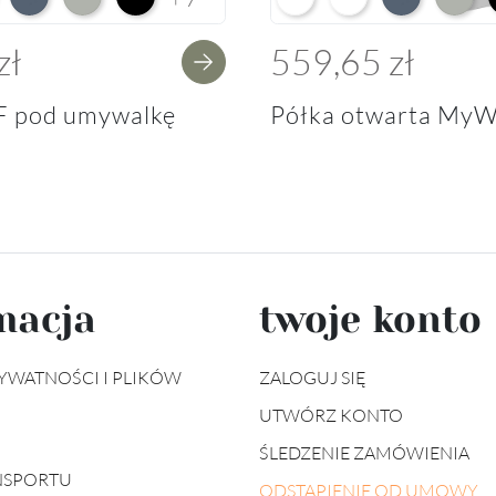
zł
559,65 zł
F pod umywalkę
Półka otwarta MyW
macja
twoje konto
YWATNOŚCI I PLIKÓW
ZALOGUJ SIĘ
UTWÓRZ KONTO
ŚLEDZENIE ZAMÓWIENIA
NSPORTU
ODSTĄPIENIE OD UMOWY