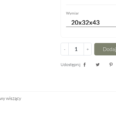
Wymiar
Dodaj
-
+
Udostępnij
Udostępnij
Tweetuj
Pin
owy wiszący