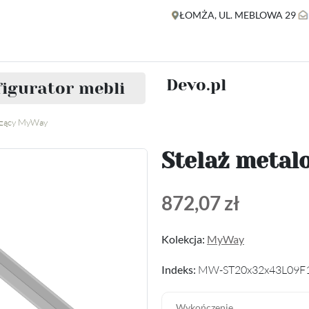
ŁOMŻA, UL. MEBLOWA 29
Devo.pl
igurator mebli
szący MyWay
Stelaż meta
872,07 zł
Kolekcja:
MyWay
Indeks:
MW-ST20x32x43L09F
Wykończenie