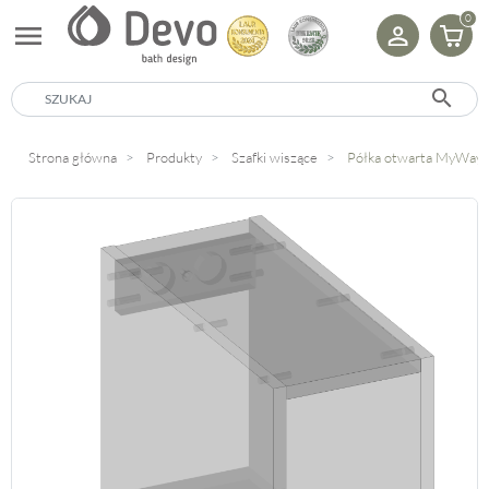
0
menu
search
Strona główna
Produkty
Szafki wiszące
Półka otwarta MyWay.