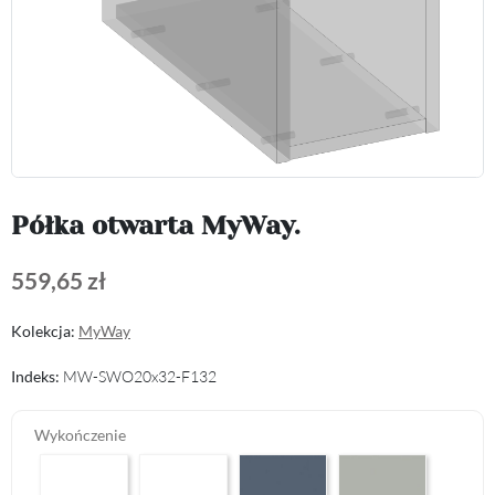
Półka otwarta MyWay.
559,65 zł
Kolekcja:
MyWay
Indeks:
MW-SWO20x32-F132
Wykończenie
Arctic White L04
Premium White Supermatt F83
Perfect Touch Parisian Blue F103
Perfect Touch Stahlgr