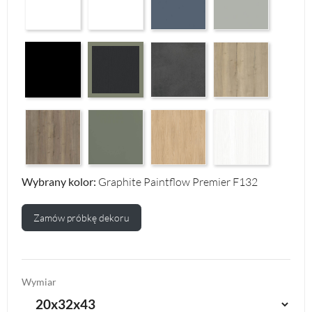
Czarny Mat Orchidea Nera F56
Makalu Darkgrey Classic F134
Halifax Oak Natural F
Graphite Paintflow Premier F132
Halifax Oak Tabak F126
Reed Green F143
Casella Eiche Light F144
White Structure F142
Wybrany kolor:
Graphite Paintflow Premier F132
Zamów próbkę dekoru
Wymiar