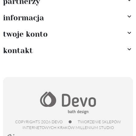

partnerzy

informacja

twoje konto

kontakt
COPYRIGHTS 2026 DEVO
●
TWORZENIE SKLEPÓW
INTERNETOWYCH KRAKÓW
MILLENIUM STUDIO