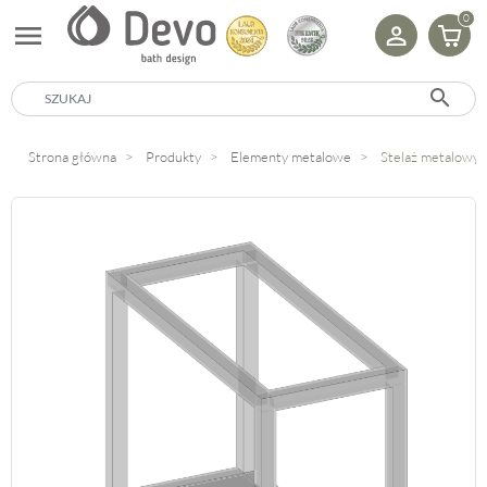
0
menu
search
Strona główna
Produkty
Elementy metalowe
Stelaż metalowy