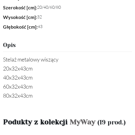
Szerokość [cm]:
20/40/60/80
Wysokość [cm]:
32
Głębokość [cm]:
43
Opis
Stelaż metalowy wiszący
20x32x43cm
40x32x43cm
60x32x43cm
80x32x43cm
Podukty z kolekcji
MyWay
(19 prod.)