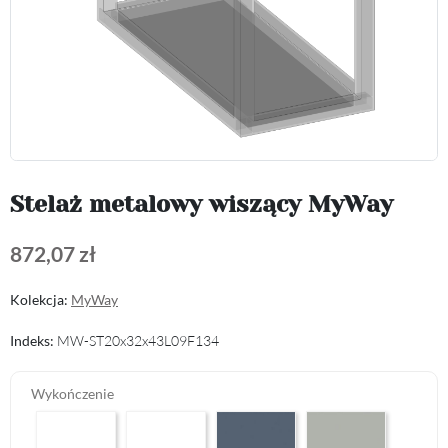
Stelaż metalowy wiszący MyWay
872,07 zł
Kolekcja:
MyWay
Indeks:
MW-ST20x32x43L09F134
Wykończenie
Arctic White HG F01
Premium White Supermatt F83
Perfect Touch Parisian Blue F103
Perfect Touch Stahlgr