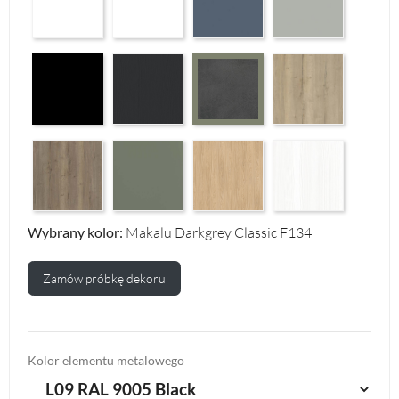
Czarny Mat Orchidea Nera F56
Graphite Paintflow Premier F132
Halifax Oak Natural F
Makalu Darkgrey Classic F134
Halifax Oak Tabak F126
Reed Green F143
Casella Eiche Light F144
White Structure F142
Wybrany kolor:
Makalu Darkgrey Classic F134
Zamów próbkę dekoru
Kolor elementu metalowego