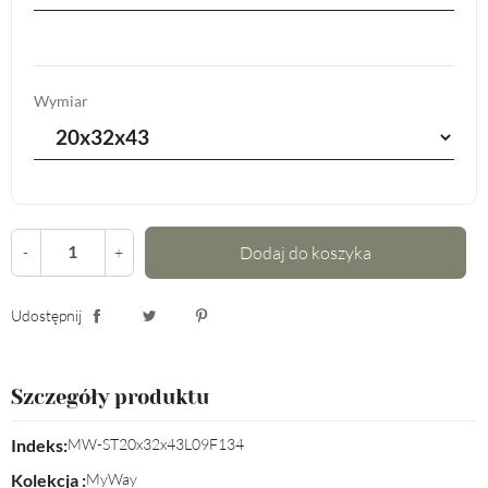
Wymiar
Dodaj do koszyka
-
+
Udostępnij
Udostępnij
Tweetuj
Pinterest
Szczegóły produktu
Indeks:
MW-ST20x32x43L09F134
Kolekcja :
MyWay