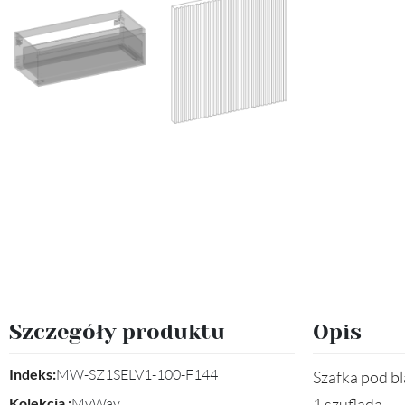
Szczegóły produktu
Opis
Indeks:
MW-SZ1SELV1-100-F144
Szafka pod b
Kolekcja :
MyWay
1 szuflada