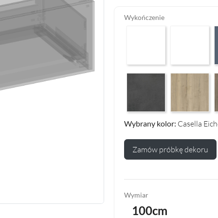
Wykończenie
Arctic White HG F01
Premium White
P
Makalu Darkgrey Classic F13
Halifax Oak Na
H
Wybrany kolor:
Casella Eic
Zamów próbkę dekoru
Wymiar
100cm