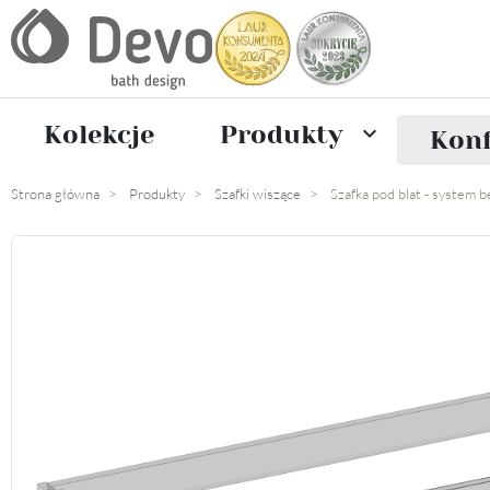
Kolekcje
Produkty

Konf
Strona główna
Produkty
Szafki wiszące
Szafka pod blat - system