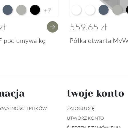
e HG F01
ium White Supermatt F83
Perfect Touch Parisian Blue F103
Perfect Touch Stahlgrau F105
Czarny Mat Orchidea Nera F56
Arctic White L04
Premium White Supe
Perfect Touch 
Perfect
+7
zł
559,65 zł
F pod umywalkę
Półka otwarta MyW
macja
twoje konto
YWATNOŚCI I PLIKÓW
ZALOGUJ SIĘ
UTWÓRZ KONTO
ŚLEDZENIE ZAMÓWIENIA