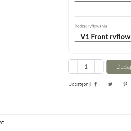
Rodzaj ryflowania
Dodaj
-
+
Udostępnij
Udostępnij
Tweetuj
Pin
lat