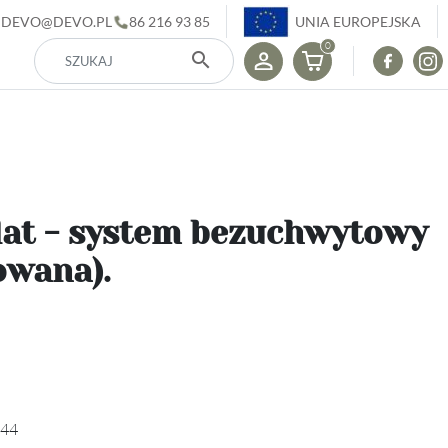
DEVO@DEVO.PL
86 216 93 85
UNIA EUROPEJSKA
0
search
lat - system bezuchwytowy
owana).
44