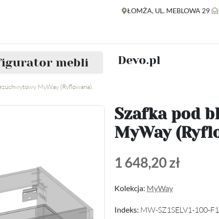
ŁOMŻA, UL. MEBLOWA 29
Devo.pl
igurator mebli
 bezuchwytowy MyWay (Ryflowana).
Szafka pod b
MyWay (Ryfl
1 648,20 zł
Kolekcja:
MyWay
Indeks:
MW-SZ1SELV1-100-F1