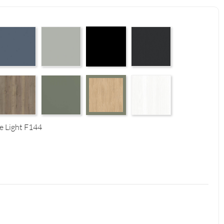
 Supermatt F83
erfect Touch Parisian Blue F103
Perfect Touch Stahlgrau F105
Czarny Mat Orchidea Nera F56
Graphite Paintflow Premier 
4
tural F125
alifax Oak Tabak F126
Reed Green F143
White Structure F142
Casella Eiche Light F144
he Light F144