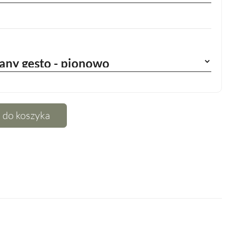
 do koszyka
terest