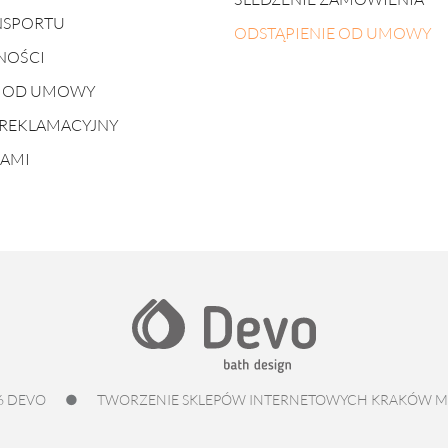
NSPORTU
ODSTĄPIENIE OD UMOWY
NOŚCI
E OD UMOWY
REKLAMACYJNY
NAMI
6 DEVO
●
TWORZENIE SKLEPÓW INTERNETOWYCH KRAKÓW
M