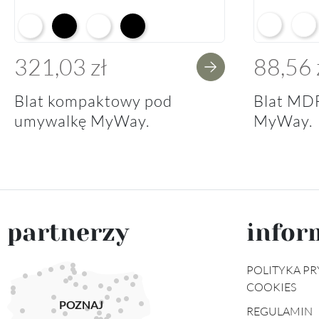
Arctic Whit
Prem
Alpine White K02
Black K16
Alpine White Struktura K37
K14 Soft Black
321,03 zł
88,56 
Blat kompaktowy pod
Blat MD
umywalkę MyWay.
MyWay.
partnerzy
infor
POLITYKA PR
COOKIES
POZNAJ
REGULAMIN