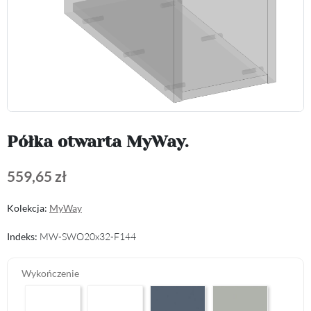
Półka otwarta MyWay.
559,65 zł
Kolekcja:
MyWay
Indeks:
MW-SWO20x32-F144
Wykończenie
Arctic White L04
Premium White Supermatt F83
Perfect Touch Parisian Blue F103
Perfect Touch Stahlgr