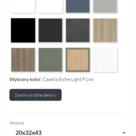
Czarny Mat Orchidea Nera F56
Graphite Paintflow Premier F132
Makalu Darkgrey Classic F134
Halifax Oak Natural F
Halifax Oak Tabak F126
Reed Green F143
White Structure F142
Casella Eiche Light F144
Wybrany kolor:
Casella Eiche Light F144
Zamów próbkę dekoru
Wymiar