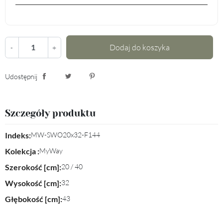
Dodaj do koszyka
-
+
Udostępnij
Udostępnij
Tweetuj
Pinterest
Szczegóły produktu
Indeks:
MW-SWO20x32-F144
Kolekcja :
MyWay
Szerokość [cm]:
20 / 40
Wysokość [cm]:
32
Głębokość [cm]:
43