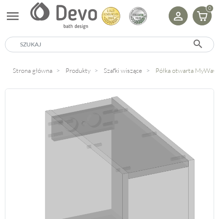
0
menu
search
Strona główna
Produkty
Szafki wiszące
Półka otwarta MyWay.