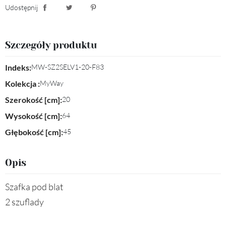
Udostępnij
Udostępnij
Tweetuj
Pinterest
Szczegóły produktu
Indeks:
MW-SZ2SELV1-20-F83
Kolekcja :
MyWay
Szerokość [cm]:
20
Wysokość [cm]:
64
Głębokość [cm]:
45
Opis
Szafka pod blat
2 szuflady