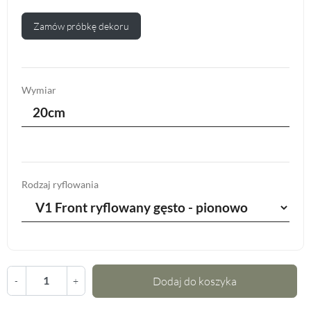
Zamów próbkę dekoru
Wymiar
20cm
Rodzaj ryflowania
Dodaj do koszyka
-
+