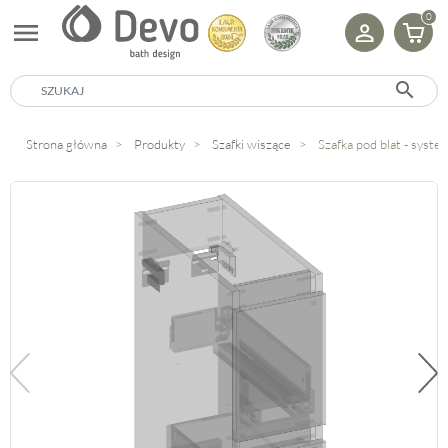
0
menu
search
Strona główna
Produkty
Szafki wiszące
Szafka pod blat - sys
Poprzedni
Na