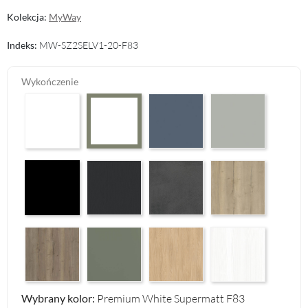
Kolekcja:
MyWay
Indeks:
MW-SZ2SELV1-20-F83
Wykończenie
Arctic White HG F01
Perfect Touch Parisian Blue F103
Perfect Touch Stahlgr
Premium White Supermatt F83
Czarny Mat Orchidea Nera F56
Graphite Paintflow Premier F132
Makalu Darkgrey Classic F134
Halifax Oak Natural F
Halifax Oak Tabak F126
Reed Green F143
Casella Eiche Light F144
White Structure F142
Wybrany kolor:
Premium White Supermatt F83