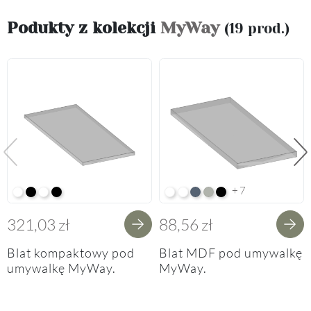
Podukty z kolekcji
MyWay
(19 prod.)
Poprzedni
Na
+7
Alpine White K02
Black K16
Alpine White Struktura K37
K14 Soft Black
Arctic White HG F01
Premium White Supermatt F8
Perfect Touch Parisian Blu
Perfect Touch Stahlgrau
Czarny Mat Orchidea
321,03 zł
88,56 zł
Blat kompaktowy pod
Blat MDF pod umywalkę
umywalkę MyWay.
MyWay.