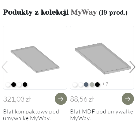
Podukty z kolekcji
MyWay
(19 prod.)
Poprzedni
Na
+7
Alpine White K02
Black K16
Alpine White Struktura K37
K14 Soft Black
Arctic White HG F01
Premium White Supermatt F8
Perfect Touch Parisian Blu
Perfect Touch Stahlgrau
Czarny Mat Orchidea
321,03 zł
88,56 zł
Blat kompaktowy pod
Blat MDF pod umywalkę
umywalkę MyWay.
MyWay.