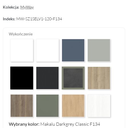
Kolekcja:
MyWay
Indeks:
MW-SZ1SELV1-120-F134
Wykończenie
Arctic White HG F01
Premium White Supermatt F83
Perfect Touch Parisian Blue F103
Perfect Touch Stahlgr
Czarny Mat Orchidea Nera F56
Graphite Paintflow Premier F132
Halifax Oak Natural F
Makalu Darkgrey Classic F134
Halifax Oak Tabak F126
Reed Green F143
Casella Eiche Light F144
White Structure F142
Wybrany kolor:
Makalu Darkgrey Classic F134