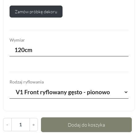
Zamów próbkę dekoru
Wymiar
120cm
Rodzaj ryflowania
Dodaj do koszyka
-
+