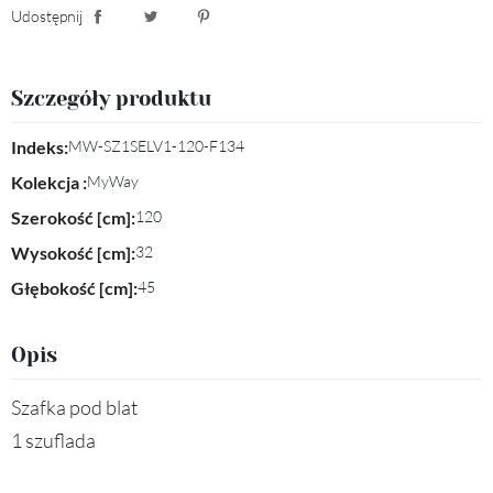
Udostępnij
Udostępnij
Tweetuj
Pinterest
Szczegóły produktu
Indeks:
MW-SZ1SELV1-120-F134
Kolekcja :
MyWay
Szerokość [cm]:
120
Wysokość [cm]:
32
Głębokość [cm]:
45
Opis
Szafka pod blat
1 szuflada