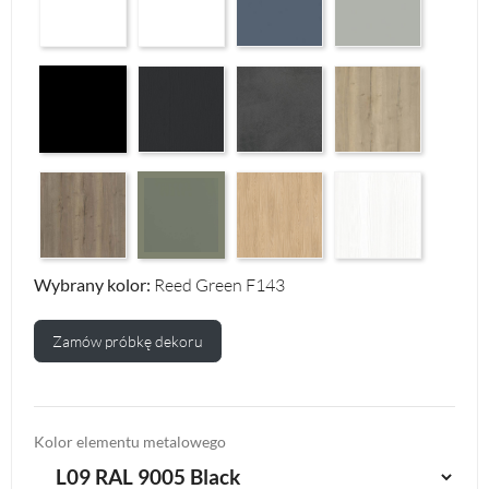
Czarny Mat Orchidea Nera F56
Graphite Paintflow Premier F132
Makalu Darkgrey Classic F134
Halifax Oak Natural F
Halifax Oak Tabak F126
Casella Eiche Light F144
White Structure F142
Reed Green F143
Wybrany kolor:
Reed Green F143
Zamów próbkę dekoru
Kolor elementu metalowego