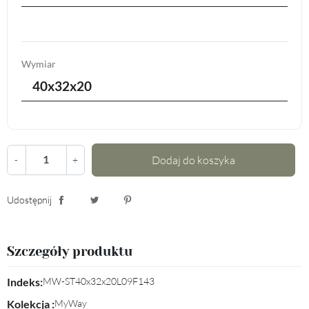
Wymiar
40x32x20
Dodaj do koszyka
-
+
Udostępnij
Udostępnij
Tweetuj
Pinterest
Szczegóły produktu
Indeks:
MW-ST40x32x20L09F143
Kolekcja :
MyWay