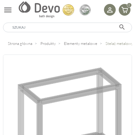
0
menu
search
Strona główna
Produkty
Elementy metalowe
Stelaż metalowy 