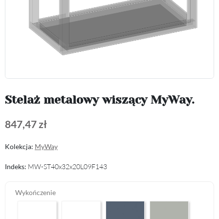
Stelaż metalowy wiszący MyWay.
847,47 zł
Kolekcja:
MyWay
Indeks:
MW-ST40x32x20L09F143
Wykończenie
Arctic White HG F01
Premium White Supermatt F83
Perfect Touch Parisian Blue F103
Perfect Touch Stahlgr