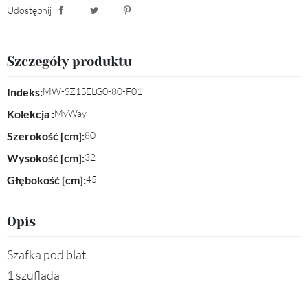
Udostępnij
Udostępnij
Tweetuj
Pinterest
Szczegóły produktu
Indeks:
MW-SZ1SELG0-80-F01
Kolekcja :
MyWay
Szerokość [cm]:
80
Wysokość [cm]:
32
Głębokość [cm]:
45
Opis
Szafka pod blat
1 szuflada