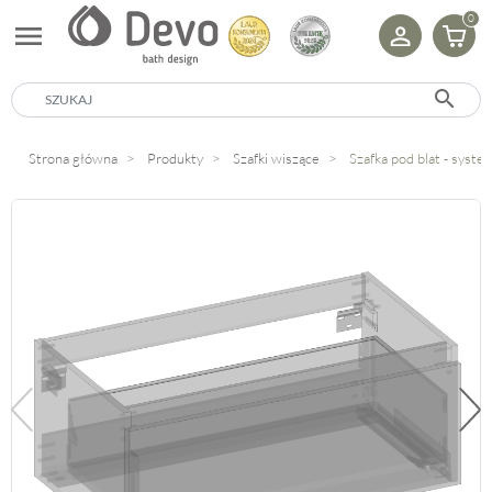
0
menu
search
Strona główna
Produkty
Szafki wiszące
Szafka pod blat - sys
Poprzedni
Na