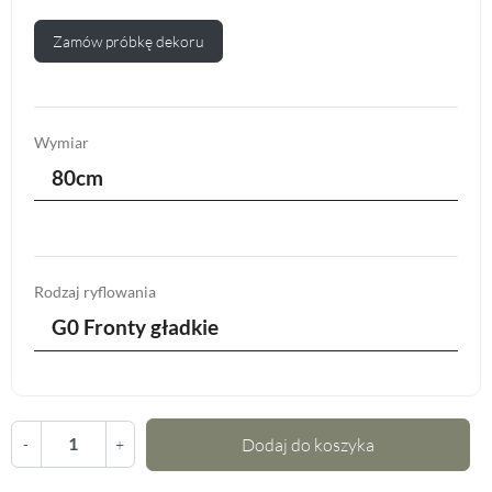
Zamów próbkę dekoru
Wymiar
80cm
Rodzaj ryflowania
G0 Fronty gładkie
Dodaj do koszyka
-
+