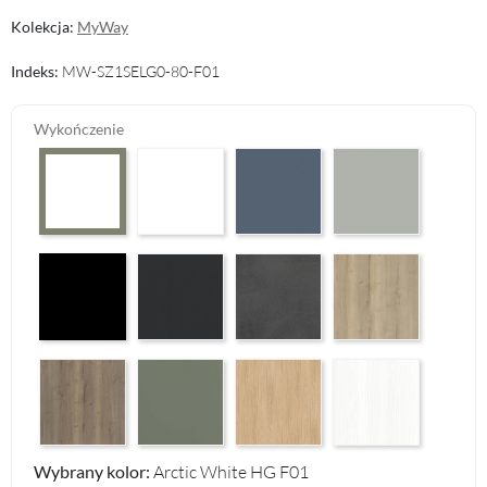
Kolekcja:
MyWay
Indeks:
MW-SZ1SELG0-80-F01
Wykończenie
Premium White Supermatt F83
Perfect Touch Parisian Blue F103
Perfect Touch Stahlgr
Arctic White HG F01
Czarny Mat Orchidea Nera F56
Graphite Paintflow Premier F132
Makalu Darkgrey Classic F134
Halifax Oak Natural F
Halifax Oak Tabak F126
Reed Green F143
Casella Eiche Light F144
White Structure F142
Wybrany kolor:
Arctic White HG F01