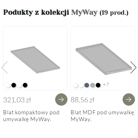
Podukty z kolekcji
MyWay
(19 prod.)
Poprzedni
Na
+7
Alpine White K02
Black K16
Alpine White Struktura K37
K14 Soft Black
Arctic White HG F01
Premium White Supermatt F8
Perfect Touch Parisian Blu
Perfect Touch Stahlgrau
Czarny Mat Orchidea
321,03 zł
88,56 zł
Blat kompaktowy pod
Blat MDF pod umywalkę
umywalkę MyWay.
MyWay.