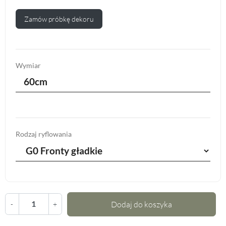
Zamów próbkę dekoru
Wymiar
60cm
Rodzaj ryflowania
Dodaj do koszyka
-
+