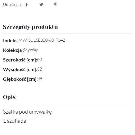
Udostępnij
Udostępnij
Tweetuj
Pinterest
Szczegóły produktu
Indeks:
MW-SU1SELG0-60-F142
Kolekcja :
MyWay
Szerokość [cm]:
60
Wysokość [cm]:
32
Głębokość [cm]:
45
Opis
Szafka pod umywalkę
1 szuflada