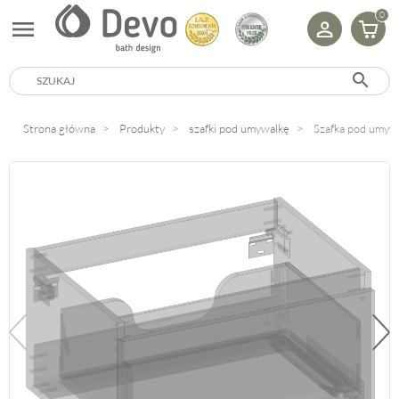
0
menu
search
Strona główna
Produkty
szafki pod umywalkę
Szafka pod umyw
Poprzedni
Na