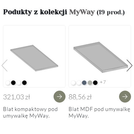
Podukty z kolekcji
MyWay
(19 prod.)
Poprzedni
Na
+7
Alpine White K02
Black K16
Alpine White Struktura K37
K14 Soft Black
Arctic White HG F01
Premium White Supermatt F8
Perfect Touch Parisian Blu
Perfect Touch Stahlgrau
Czarny Mat Orchidea
321,03 zł
88,56 zł
Blat kompaktowy pod
Blat MDF pod umywalkę
umywalkę MyWay.
MyWay.