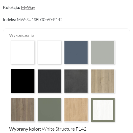
Kolekcja:
MyWay
Indeks:
MW-SU1SELG0-60-F142
Wykończenie
Arctic White HG F01
Premium White Supermatt F83
Perfect Touch Parisian Blue F103
Perfect Touch Stahlgr
Czarny Mat Orchidea Nera F56
Graphite Paintflow Premier F132
Makalu Darkgrey Classic F134
Halifax Oak Natural F
Halifax Oak Tabak F126
Reed Green F143
Casella Eiche Light F144
White Structure F142
Wybrany kolor:
White Structure F142