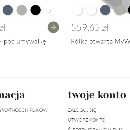
e HG F01
ium White Supermatt F83
Perfect Touch Parisian Blue F103
Perfect Touch Stahlgrau F105
Czarny Mat Orchidea Nera F56
Arctic White L04
Premium White Supe
Perfect Touch 
Perfect
+7
zł
559,65 zł
F pod umywalkę
Półka otwarta MyW
macja
twoje konto
YWATNOŚCI I PLIKÓW
ZALOGUJ SIĘ
UTWÓRZ KONTO
ŚLEDZENIE ZAMÓWIENIA