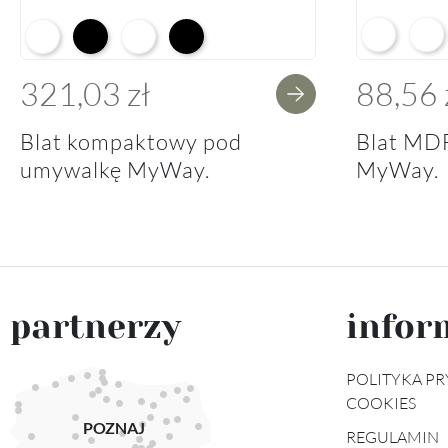
Arctic Whit
Prem
Alpine White K02
Black K16
Alpine White Struktura K37
K14 Soft Black
321,03 zł
88,56 
Blat kompaktowy pod
Blat MD
umywalkę MyWay.
MyWay.
partnerzy
infor
POLITYKA PR
COOKIES
POZNAJ
REGULAMIN