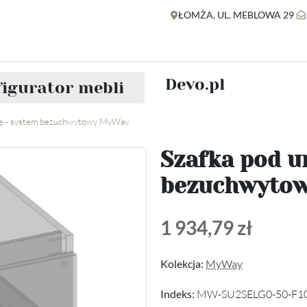
ŁOMŻA, UL. MEBLOWA 29
Devo.pl
igurator mebli
kę - system bezuchwytowy MyWay
Szafka pod u
bezuchwyto
1 934,79 zł
Kolekcja:
MyWay
Indeks:
MW-SU2SELG0-50-F1