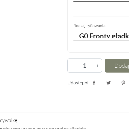
Rodzaj ryflowania
Dodaj
-
+
Udostępnij
Udostępnij
Tweetuj
Pin
umywalkę
budowany organizer w górnej szufladzie