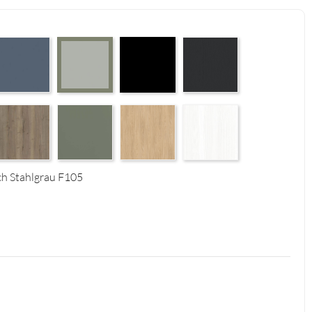
 Supermatt F83
erfect Touch Parisian Blue F103
Czarny Mat Orchidea Nera F56
Graphite Paintflow Premier 
Perfect Touch Stahlgrau F105
4
tural F125
alifax Oak Tabak F126
Reed Green F143
Casella Eiche Light F144
White Structure F142
ch Stahlgrau F105