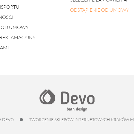
NSPORTU
ODSTĄPIENIE OD UMOWY
NOŚCI
E OD UMOWY
REKLAMACYJNY
NAMI
6 DEVO
●
TWORZENIE SKLEPÓW INTERNETOWYCH KRAKÓW
M