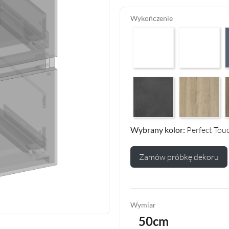
Wykończenie
Arctic White HG F01
Premium White
P
Makalu Darkgrey Classic F13
Halifax Oak Na
H
Wybrany kolor:
Perfect Tou
Zamów próbkę dekoru
Wymiar
50cm