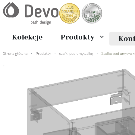
Kolekcje
Produkty

Konf
Strona główna
Produkty
szafki pod umywalkę
Szafka pod umywal