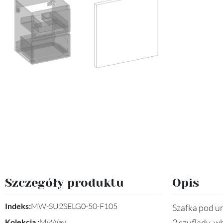
Szczegóły produktu
Opis
Indeks:
MW-SU2SELG0-50-F105
Szafka pod 
Kolekcja :
MyWay
2 szuflady, w