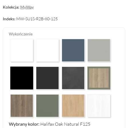
Kolekcja:
MyWay
Indeks:
MW-SU1S-R2B-80-125
Wykończenie
Arctic White HG F01
Premium White Supermatt F83
Perfect Touch Parisian Blue F103
Perfect Touch Stahlgr
Czarny Mat Orchidea Nera F56
Graphite Paintflow Premier F132
Makalu Darkgrey Classic F134
Halifax Oak Natural 
Halifax Oak Tabak F126
Reed Green F143
Casella Eiche Light F144
White Structure F142
Wybrany kolor:
Halifax Oak Natural F125