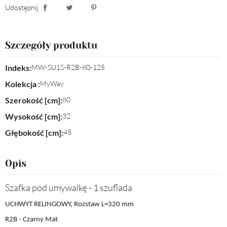
Udostępnij
Udostępnij
Tweetuj
Pinterest
Szczegóły produktu
Indeks:
MW-SU1S-R2B-80-125
Kolekcja :
MyWay
Szerokość [cm]:
80
Wysokość [cm]:
32
Głębokość [cm]:
45
Opis
Szafka pod umywalkę - 1 szuflada
UCHWYT RELINGOWY, Rozstaw L=320 mm
R2B - Czarny Mat