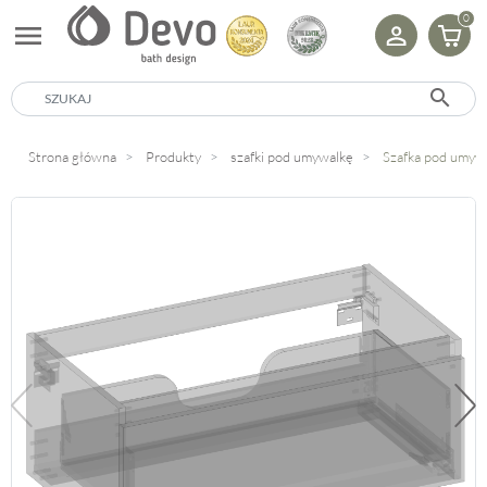
0
menu
search
Strona główna
Produkty
szafki pod umywalkę
Szafka pod umyw
Poprzedni
Na