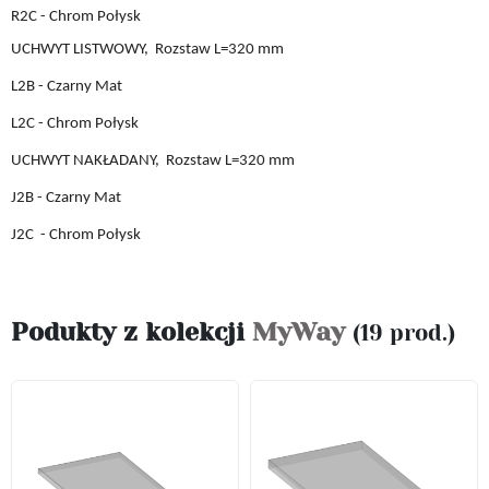
R2C - Chrom Połysk
UCHWYT LISTWOWY,
Rozstaw L
=
32
0 mm
L2B
- Czarny Mat
L2C
- Chrom Połysk
UCHWYT
NAKŁADANY,
Rozstaw L
=
32
0 mm
J2B
- Czarny Mat
J2C
- Chrom Połysk
Podukty z kolekcji
MyWay
(19 prod.)