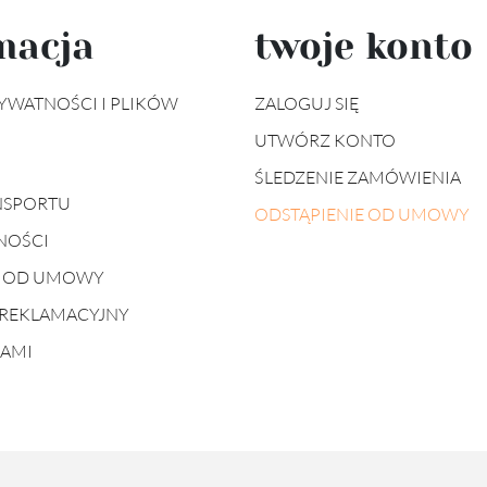
macja
twoje konto
YWATNOŚCI I PLIKÓW
ZALOGUJ SIĘ
UTWÓRZ KONTO
ŚLEDZENIE ZAMÓWIENIA
NSPORTU
ODSTĄPIENIE OD UMOWY
NOŚCI
E OD UMOWY
REKLAMACYJNY
NAMI