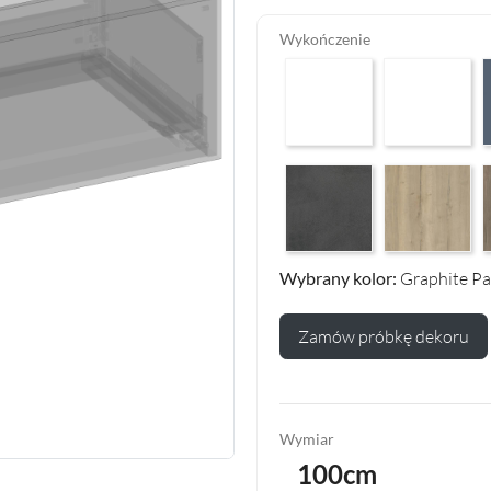
Wykończenie
Arctic White HG F01
Premium White
P
Makalu Darkgrey Classic F13
Halifax Oak Na
H
Wybrany kolor:
Graphite Pa
Zamów próbkę dekoru
Wymiar
100cm