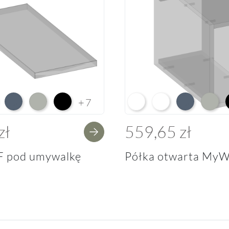
e HG F01
ium White Supermatt F83
Perfect Touch Parisian Blue F103
Perfect Touch Stahlgrau F105
Czarny Mat Orchidea Nera F56
Arctic White L04
Premium White Supe
Perfect Touch 
Perfect
+7
zł
559,65 zł
F pod umywalkę
Półka otwarta MyW