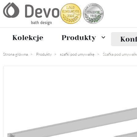
Kolekcje
Produkty

Konf
Strona główna
Produkty
szafki pod umywalkę
Szafka pod umywalk