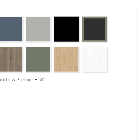
 Supermatt F83
erfect Touch Parisian Blue F103
Perfect Touch Stahlgrau F105
Czarny Mat Orchidea Nera F56
Graphite Paintflow Premier 
4
tural F125
alifax Oak Tabak F126
Reed Green F143
Casella Eiche Light F144
White Structure F142
intflow Premier F132