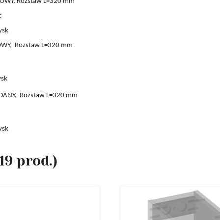
OWY, Rozstaw L=320 mm
t
ysk
OWY,
Rozstaw L
=
32
0 mm
ysk
DANY,
Rozstaw L
=
32
0 mm
ysk
(19 prod.)