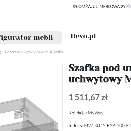
ŁOMŻA, UL. MEBLOWA 29
Devo.pl
igurator mebli
ę - system uchwytowy MyWay (Gładka).
Szafka pod u
uchwytowy M
1 511,67 zł
Kolekcja:
MyWay
Indeks:
MW-SU1S-R2B-100-F