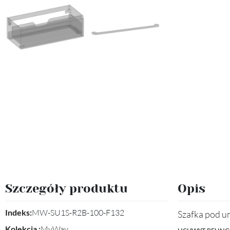
Szczegóły produktu
Opis
Indeks:
MW-SU1S-R2B-100-F132
Szafka pod um
Kolekcja :
MyWay