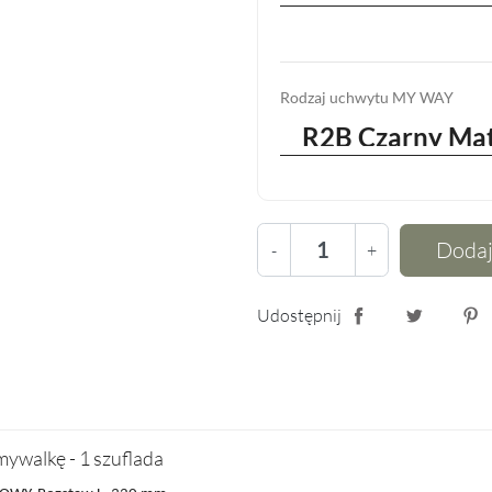
Rodzaj uchwytu MY WAY
Dodaj
-
+
Udostępnij
Udostępnij
Tweetuj
Pin
ywalkę - 1 szuflada