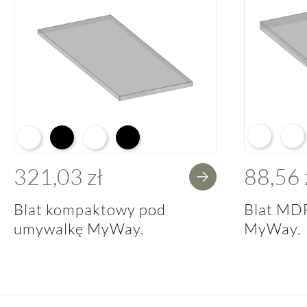
Arctic Whit
Prem
Alpine White K02
Black K16
Alpine White Struktura K37
K14 Soft Black
321,03 zł
88,56 
Blat kompaktowy pod
Blat MD
umywalkę MyWay.
MyWay.