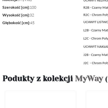
UCHWYT RELING
Szerokość [cm]:
100
R2B - Czarny Ma
Wysokość [cm]:
32
R2C - Chrom Poł
Głębokość [cm]:
45
UCHWYT LISTW
L2B
- Czarny Mat
L2C
- Chrom Poł
UCHWYT
NAKŁA
J2B
- Czarny Mat
J2C
- Chrom Poł
Podukty z kolekcji
MyWay