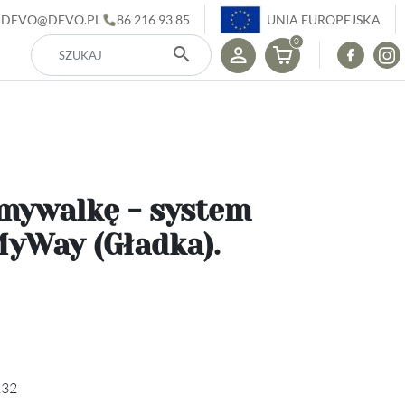
DEVO@DEVO.PL
86 216 93 85
UNIA EUROPEJSKA
0
search
mywalkę - system
yWay (Gładka).
132