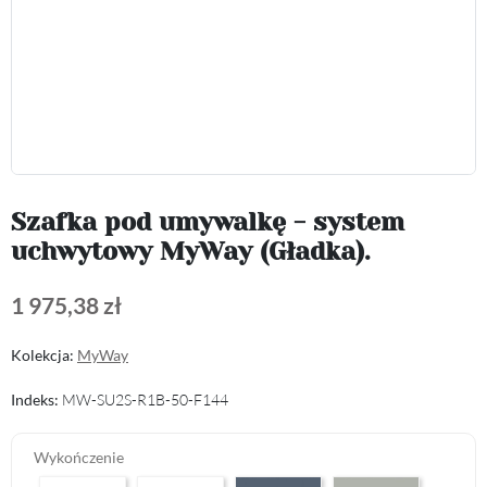
Szafka pod umywalkę - system
uchwytowy MyWay (Gładka).
1 975,38 zł
Kolekcja:
MyWay
Indeks:
MW-SU2S-R1B-50-F144
Wykończenie