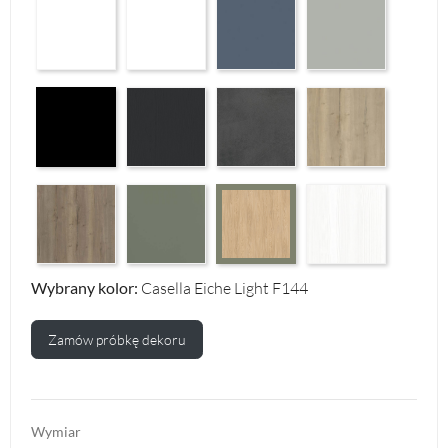
Arctic White HG F01
Premium White Supermatt F83
Perfect Touch Parisian Blue F103
Perfect Touch Stahlgr
Czarny Mat Orchidea Nera F56
Graphite Paintflow Premier F132
Makalu Darkgrey Classic F134
Halifax Oak Natural F
Halifax Oak Tabak F126
Reed Green F143
White Structure F142
Casella Eiche Light F144
Wybrany kolor:
Casella Eiche Light F144
Zamów próbkę dekoru
Wymiar