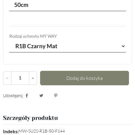
50cm
Rodzaj uchwytu MY WAY
Dodaj do koszyka
-
+
Udostępnij
Udostępnij
Tweetuj
Pinterest
Szczegóły produktu
Indeks:
MW-SU2S-R1B-50-F144