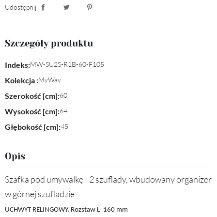
Udostępnij
Udostępnij
Tweetuj
Pinterest
Szczegóły produktu
Indeks:
MW-SU2S-R1B-60-F105
Kolekcja :
MyWay
Szerokość [cm]:
60
Wysokość [cm]:
64
Głębokość [cm]:
45
Opis
Szafka pod umywalkę - 2 szuflady, wbudowany organizer
w górnej szufladzie
UCHWYT RELINGOWY, Rozstaw L=160 mm