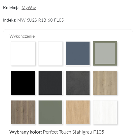
Kolekcja:
MyWay
Indeks:
MW-SU2S-R1B-60-F105
Wykończenie
Arctic White HG F01
Premium White Supermatt F83
Perfect Touch Parisian Blue F103
Perfect Touch Stahlg
Czarny Mat Orchidea Nera F56
Graphite Paintflow Premier F132
Makalu Darkgrey Classic F134
Halifax Oak Natural F
Halifax Oak Tabak F126
Reed Green F143
Casella Eiche Light F144
White Structure F142
Wybrany kolor:
Perfect Touch Stahlgrau F105