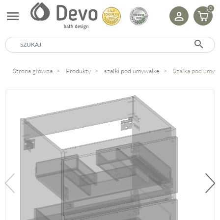
0
menu
search
Strona główna
Produkty
szafki pod umywalkę
Szafka pod umyw
Poprzedni
Na