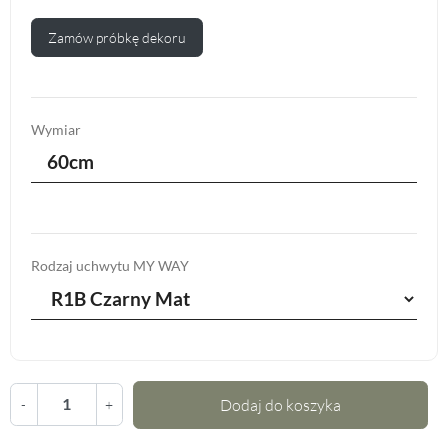
Zamów próbkę dekoru
Wymiar
60cm
Rodzaj uchwytu MY WAY
Dodaj do koszyka
-
+