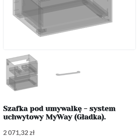
Szafka pod umywalkę - system
uchwytowy MyWay (Gładka).
2 071,32 zł