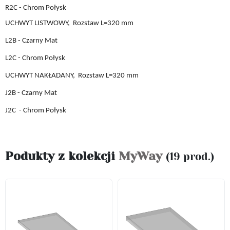
R2C - Chrom Połysk
UCHWYT LISTWOWY,
Rozstaw L
=
32
0 mm
L2B
- Czarny Mat
L2C
- Chrom Połysk
UCHWYT
NAKŁADANY,
Rozstaw L
=
32
0 mm
J2B
- Czarny Mat
J2C
- Chrom Połysk
Podukty z kolekcji
MyWay
(19 prod.)