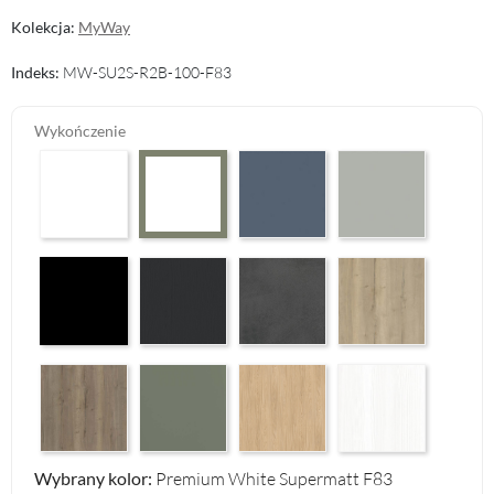
Kolekcja:
MyWay
Indeks:
MW-SU2S-R2B-100-F83
Wykończenie
Arctic White HG F01
Perfect Touch Parisian Blue F103
Perfect Touch Stahlgr
Premium White Supermatt F83
Czarny Mat Orchidea Nera F56
Graphite Paintflow Premier F132
Makalu Darkgrey Classic F134
Halifax Oak Natural F
Halifax Oak Tabak F126
Reed Green F143
Casella Eiche Light F144
White Structure F142
Wybrany kolor:
Premium White Supermatt F83