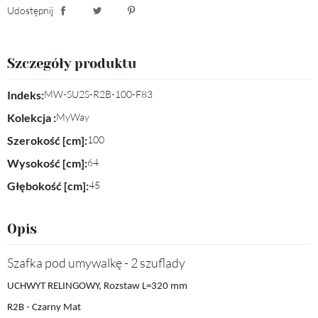
Udostępnij
Udostępnij
Tweetuj
Pinterest
Szczegóły produktu
Indeks:
MW-SU2S-R2B-100-F83
Kolekcja :
MyWay
Szerokość [cm]:
100
Wysokość [cm]:
64
Głębokość [cm]:
45
Opis
Szafka pod umywalkę - 2 szuflady
UCHWYT RELINGOWY, Rozstaw L=320 mm
R2B - Czarny Mat