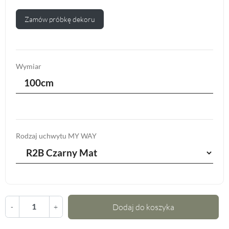
Zamów próbkę dekoru
Wymiar
100cm
Rodzaj uchwytu MY WAY
Dodaj do koszyka
-
+