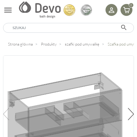
0
menu
search
Strona główna
Produkty
szafki pod umywalkę
Szafka pod umyw
Poprzedni
Na