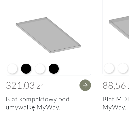
Arctic Whit
Prem
Alpine White K02
Black K16
Alpine White Struktura K37
K14 Soft Black
321,03 zł
88,56 
Blat kompaktowy pod
Blat MD
umywalkę MyWay.
MyWay.