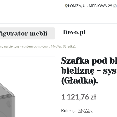
ŁOMŻA, UL. MEBLOWA 29
Devo.pl
igurator mebli
kosz na bieliznę - system uchwytowy MyWay (Gładka).
Szafka pod bl
bieliznę - 
(Gładka).
1 121,76 zł
Kolekcja:
MyWay