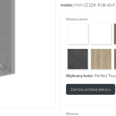
Indeks:
MW-SZ1DK-R1B-40-F
Wykończenie
Arctic White HG F01
Premium White
Makalu Darkgrey Classic F13
Halifax Oak Na
H
Wybrany kolor:
Perfect Tou
Zamów próbkę dekoru
Wymiar