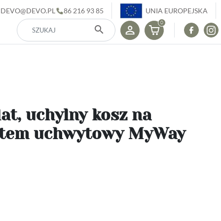
DEVO@DEVO.PL
86 216 93 85
UNIA EUROPEJSKA
0
search
at, uchylny kosz na
system uchwytowy MyWay