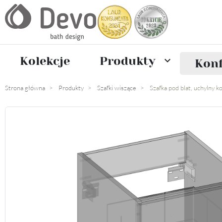
Kolekcje
Produkty

Konf
Strona główna
Produkty
Szafki wiszące
Szafka pod blat, uchylny 