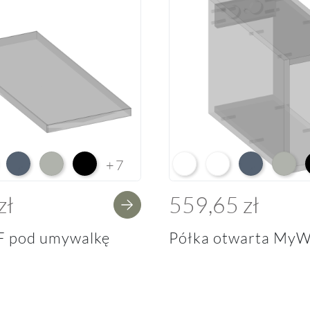
e HG F01
ium White Supermatt F83
Perfect Touch Parisian Blue F103
Perfect Touch Stahlgrau F105
Czarny Mat Orchidea Nera F56
Arctic White L04
Premium White Supe
Perfect Touch 
Perfect
+7
zł
559,65 zł
F pod umywalkę
Półka otwarta MyW