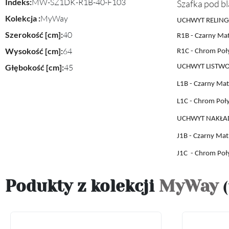
Indeks:
MW-SZ1DK-R1B-40-F103
Szafka pod bl
Kolekcja :
MyWay
UCHWYT RELING
Szerokość [cm]:
40
R1B - Czarny Ma
Wysokość [cm]:
64
R1C - Chrom Poł
Głębokość [cm]:
45
UCHWYT LISTW
L1B
- Czarny Mat
L1C
- Chrom Poł
UCHWYT
NAKŁA
J1B
- Czarny Mat
J1C
- Chrom Poł
Podukty z kolekcji
MyWay