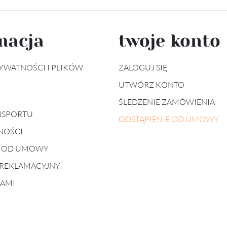
macja
twoje konto
YWATNOŚCI I PLIKÓW
ZALOGUJ SIĘ
UTWÓRZ KONTO
ŚLEDZENIE ZAMÓWIENIA
NSPORTU
ODSTĄPIENIE OD UMOWY
NOŚCI
E OD UMOWY
REKLAMACYJNY
NAMI