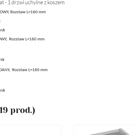
at - 1 drzwi uchylne z koszem
OWY, Rozstaw L=160 mm
t
ysk
OWY,
Rozstaw L
=16
0 mm
ysk
DANY,
Rozstaw L
=16
0 mm
ysk
(19 prod.)