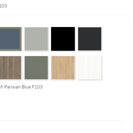
103
 Supermatt F83
Perfect Touch Stahlgrau F105
Czarny Mat Orchidea Nera F56
Graphite Paintflow Premier 
Perfect Touch Parisian Blue F103
4
tural F125
alifax Oak Tabak F126
Reed Green F143
Casella Eiche Light F144
White Structure F142
ch Parisian Blue F103