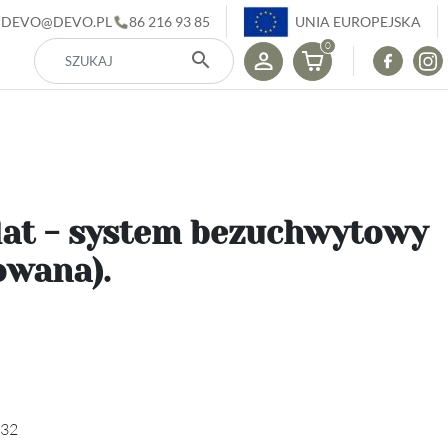
DEVO@DEVO.PL
86 216 93 85
UNIA EUROPEJSKA
0
search
lat - system bezuchwytowy
owana).
32