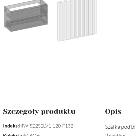
Szczegóły produktu
Opis
Indeks:
MW-SZ2SELV1-120-F132
Szafka pod b
Kolekcja :
MyWay
2 szuflady