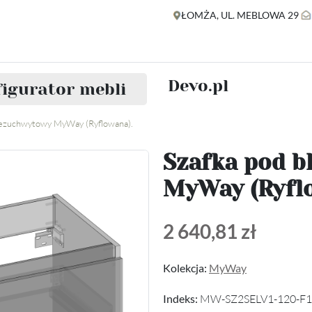
ŁOMŻA, UL. MEBLOWA 29
Devo.pl
igurator mebli
 bezuchwytowy MyWay (Ryflowana).
Szafka pod b
MyWay (Ryfl
2 640,81 zł
Kolekcja:
MyWay
Indeks:
MW-SZ2SELV1-120-F1