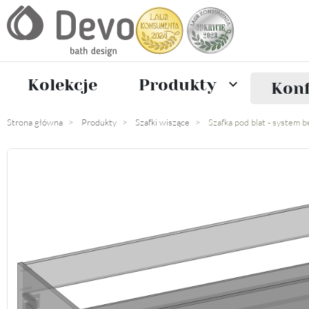
Kolekcje
Produkty

Konf
Strona główna
Produkty
Szafki wiszące
Szafka pod blat - system