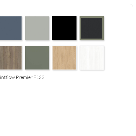
 Supermatt F83
erfect Touch Parisian Blue F103
Perfect Touch Stahlgrau F105
Czarny Mat Orchidea Nera F56
Graphite Paintflow Premier 
4
tural F125
alifax Oak Tabak F126
Reed Green F143
Casella Eiche Light F144
White Structure F142
intflow Premier F132