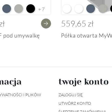
e HG F01
ium White Supermatt F83
Perfect Touch Parisian Blue F103
Perfect Touch Stahlgrau F105
Czarny Mat Orchidea Nera F56
Arctic White L04
Premium White Supe
Perfect Touch 
Perfect
+7
zł
559,65 zł
F pod umywalkę
Półka otwarta MyW
macja
twoje konto
YWATNOŚCI I PLIKÓW
ZALOGUJ SIĘ
UTWÓRZ KONTO
ŚLEDZENIE ZAMÓWIENIA