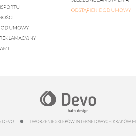
NSPORTU
ODSTĄPIENIE OD UMOWY
NOŚCI
E OD UMOWY
REKLAMACYJNY
NAMI
6 DEVO
●
TWORZENIE SKLEPÓW INTERNETOWYCH KRAKÓW
M