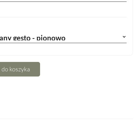
 do koszyka
terest