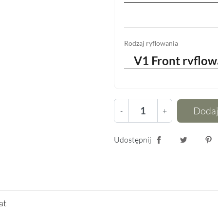
Rodzaj ryflowania
Dodaj
-
+
Udostępnij
Udostępnij
Tweetuj
Pin
lat