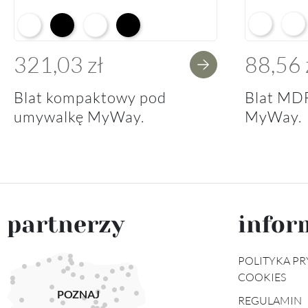
Arctic Whit
Prem
Alpine White K02
Black K16
Alpine White Struktura K37
K14 Soft Black
321,03 zł
88,56 
Blat kompaktowy pod
Blat MD
umywalkę MyWay.
MyWay.
partnerzy
infor
POLITYKA PR
COOKIES
POZNAJ
REGULAMIN