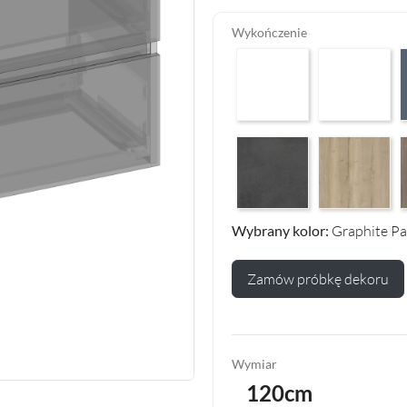
Wykończenie
Arctic White HG F01
Premium White
P
Makalu Darkgrey Classic F13
Halifax Oak Na
H
Wybrany kolor:
Graphite Pa
Zamów próbkę dekoru
Wymiar
120cm