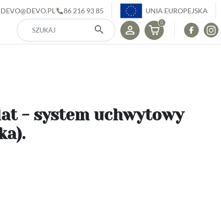
DEVO@DEVO.PL
86 216 93 85
UNIA EUROPEJSKA
0
search
lat - system uchwytowy
a).