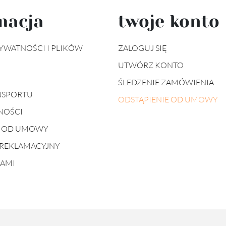
macja
twoje konto
YWATNOŚCI I PLIKÓW
ZALOGUJ SIĘ
UTWÓRZ KONTO
ŚLEDZENIE ZAMÓWIENIA
NSPORTU
ODSTĄPIENIE OD UMOWY
NOŚCI
E OD UMOWY
REKLAMACYJNY
NAMI