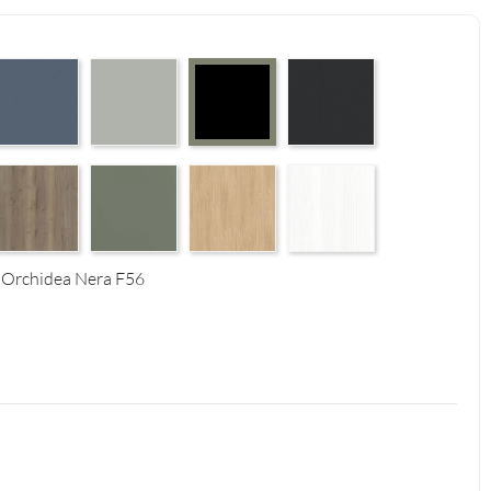
 Supermatt F83
erfect Touch Parisian Blue F103
Perfect Touch Stahlgrau F105
Graphite Paintflow Premier 
Czarny Mat Orchidea Nera F56
4
tural F125
alifax Oak Tabak F126
Reed Green F143
Casella Eiche Light F144
White Structure F142
 Orchidea Nera F56