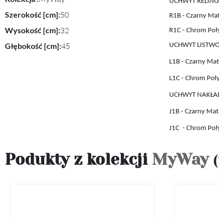
UCHWYT RELING
Szerokość [cm]:
50
R1B - Czarny Ma
Wysokość [cm]:
32
R1C - Chrom Poł
Głębokość [cm]:
45
UCHWYT LISTW
L1B
- Czarny Mat
L1C
- Chrom Poł
UCHWYT
NAKŁA
J1B
- Czarny Mat
J1C
- Chrom Poł
Podukty z kolekcji
MyWay