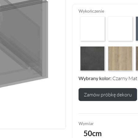
Wykończenie
Arctic White HG F01
Premium White
P
Makalu Darkgrey Classic F13
Halifax Oak Na
H
Wybrany kolor:
Czarny Mat
Zamów próbkę dekoru
Wymiar
50cm