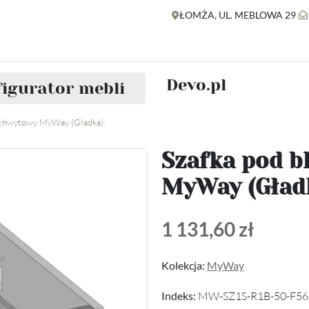
ŁOMŻA, UL. MEBLOWA 29
Devo.pl
igurator mebli
 uchwytowy MyWay (Gładka).
Szafka pod b
MyWay (Gładk
1 131,60 zł
Kolekcja:
MyWay
Indeks:
MW-SZ1S-R1B-50-F56