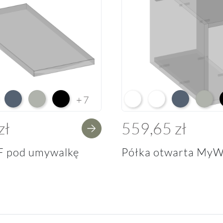
e HG F01
ium White Supermatt F83
Perfect Touch Parisian Blue F103
Perfect Touch Stahlgrau F105
Czarny Mat Orchidea Nera F56
Arctic White L04
Premium White Supe
Perfect Touch 
Perfect
+7
zł
559,65 zł
F pod umywalkę
Półka otwarta MyW