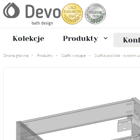
Kolekcje
Produkty

Konf
Strona główna
Produkty
Szafki wiszące
Szafka pod blat - system