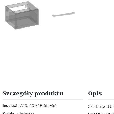
Szczegóły produktu
Opis
Indeks:
MW-SZ1S-R1B-50-F56
Szafka pod bla
Kolekcja :
MyWay