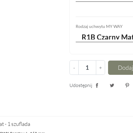
Rodzaj uchwytu MY WAY
Dodaj
-
+
Udostępnij
Udostępnij
Tweetuj
Pin
t - 1 szuflada