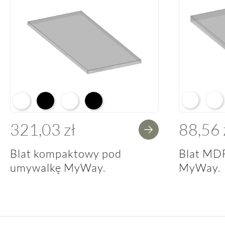
Arctic Whit
Prem
Alpine White K02
Black K16
Alpine White Struktura K37
K14 Soft Black
321,03 zł
88,56 
Blat kompaktowy pod
Blat MD
umywalkę MyWay.
MyWay.