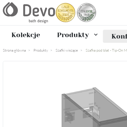
Kolekcje
Produkty

Konf
Strona główna
Produkty
Szafki wiszące
Szafka pod blat - Tip-On 