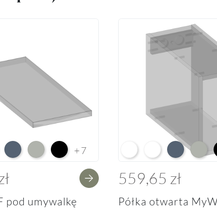
e HG F01
ium White Supermatt F83
Perfect Touch Parisian Blue F103
Perfect Touch Stahlgrau F105
Czarny Mat Orchidea Nera F56
Arctic White L04
Premium White Supe
Perfect Touch 
Perfect
+7
zł
559,65 zł
F pod umywalkę
Półka otwarta MyW