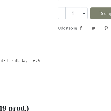
Dodaj
-
+
Udostępnij
Udostępnij
Tweetuj
Pin
t - 1 szuflada , Tip-On
(19 prod.)