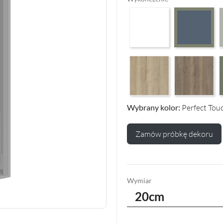
Arctic White HG F01
P
Perfect Touch 
Halifax Oak Natural F125
Halifax Oak Ta
R
Wybrany kolor:
Perfect Tou
Zamów próbkę dekoru
Wymiar
20cm