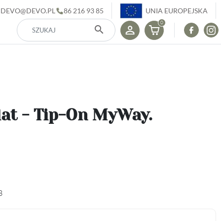
DEVO@DEVO.PL
86 216 93 85
UNIA EUROPEJSKA
0
search
lat - Tip-On MyWay.
3