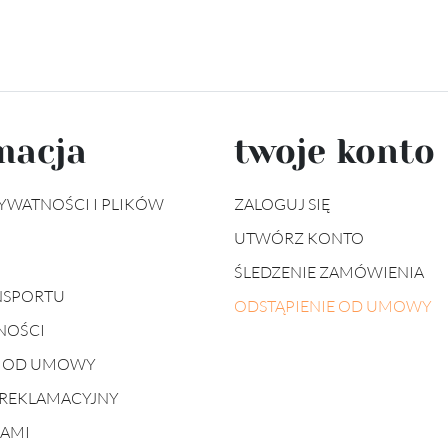
macja
twoje konto
YWATNOŚCI I PLIKÓW
ZALOGUJ SIĘ
UTWÓRZ KONTO
ŚLEDZENIE ZAMÓWIENIA
NSPORTU
ODSTĄPIENIE OD UMOWY
NOŚCI
E OD UMOWY
REKLAMACYJNY
NAMI