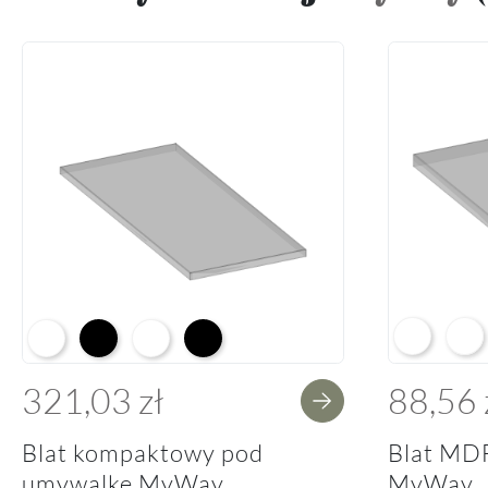
Arctic Whit
Prem
Alpine White K02
Black K16
Alpine White Struktura K37
K14 Soft Black
321,03 zł
88,56 
Blat kompaktowy pod
Blat MD
umywalkę MyWay.
MyWay.