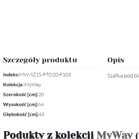
Szczegóły produktu
Opis
Indeks:
MW-SZ1S-PTO20-F103
Szafka pod bla
Kolekcja :
MyWay
Szerokość [cm]:
20
Wysokość [cm]:
64
Głębokość [cm]:
45
Podukty z kolekcji
MyWay