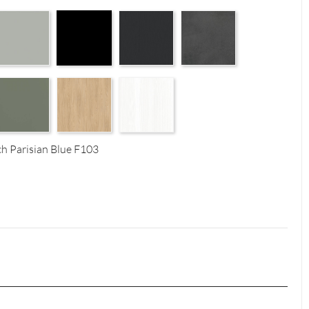
erfect Touch Stahlgrau F105
Czarny Mat Orchidea Nera F56
Graphite Paintflow Premier F132
Makalu Darkgrey Classic F13
Parisian Blue F103
bak F126
eed Green F143
Casella Eiche Light F144
White Structure F142
ch Parisian Blue F103