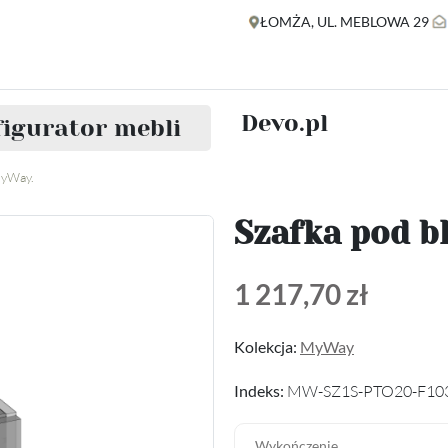
ŁOMŻA, UL. MEBLOWA 29
Devo.pl
igurator mebli
MyWay.
Szafka pod b
1 217,70 zł
Kolekcja:
MyWay
Indeks:
MW-SZ1S-PTO20-F10
Wykończenie