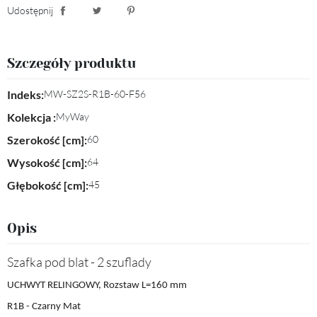
Udostępnij
Udostępnij
Tweetuj
Pinterest
Szczegóły produktu
Indeks:
MW-SZ2S-R1B-60-F56
Kolekcja :
MyWay
Szerokość [cm]:
60
Wysokość [cm]:
64
Głębokość [cm]:
45
Opis
Szafka pod blat - 2 szuflady
UCHWYT RELINGOWY, Rozstaw L=160 mm
R1B - Czarny Mat