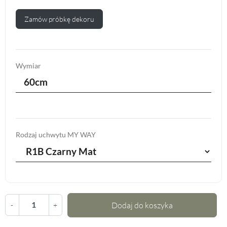
Zamów próbkę dekoru
Wymiar
60cm
Rodzaj uchwytu MY WAY
Dodaj do koszyka
-
+