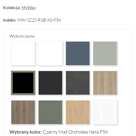
Kolekcja:
MyWay
Indeks:
MW-SZ2S-R1B-60-F56
Wykończenie
Arctic White HG F01
Premium White Supermatt F83
Perfect Touch Parisian Blue F103
Perfect Touch Stahlgr
Graphite Paintflow Premier F132
Makalu Darkgrey Classic F134
Halifax Oak Natural F
Czarny Mat Orchidea Nera F56
Halifax Oak Tabak F126
Reed Green F143
Casella Eiche Light F144
White Structure F142
Wybrany kolor:
Czarny Mat Orchidea Nera F56