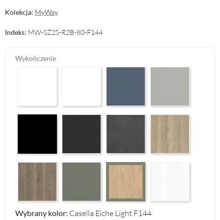
Kolekcja:
MyWay
Indeks:
MW-SZ2S-R2B-80-F144
Wykończenie
Arctic White HG F01
Premium White Supermatt F83
Perfect Touch Parisian Blue F103
Perfect Touch Stahlgr
Czarny Mat Orchidea Nera F56
Graphite Paintflow Premier F132
Makalu Darkgrey Classic F134
Halifax Oak Natural F
Halifax Oak Tabak F126
Reed Green F143
White Structure F142
Casella Eiche Light F144
Wybrany kolor:
Casella Eiche Light F144