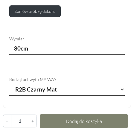
Zamów próbkę dekoru
Wymiar
80cm
Rodzaj uchwytu MY WAY
Dodaj do koszyka
-
+