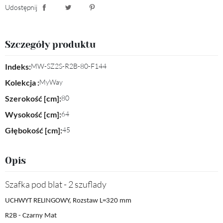
Udostępnij
Udostępnij
Tweetuj
Pinterest
Szczegóły produktu
Indeks:
MW-SZ2S-R2B-80-F144
Kolekcja :
MyWay
Szerokość [cm]:
80
Wysokość [cm]:
64
Głębokość [cm]:
45
Opis
Szafka pod blat - 2 szuflady
UCHWYT RELINGOWY, Rozstaw L=320 mm
R2B - Czarny Mat