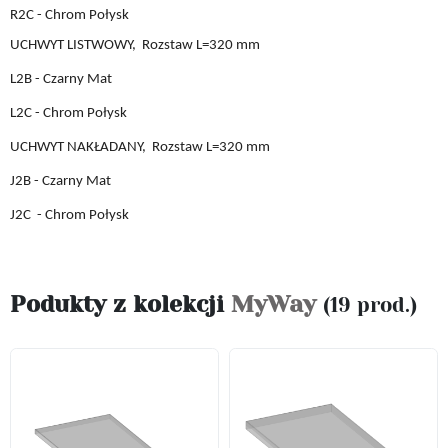
R2C - Chrom Połysk
UCHWYT LISTWOWY,
Rozstaw L
=
32
0 mm
L2B
- Czarny Mat
L2C
- Chrom Połysk
UCHWYT
NAKŁADANY,
Rozstaw L
=
32
0 mm
J2B
- Czarny Mat
J2C
- Chrom Połysk
Podukty z kolekcji
MyWay
(19 prod.)