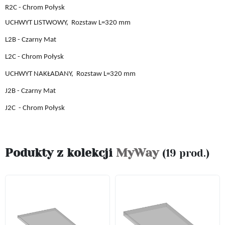
R2C - Chrom Połysk
UCHWYT LISTWOWY,
Rozstaw L
=
32
0 mm
L2B
- Czarny Mat
L2C
- Chrom Połysk
UCHWYT
NAKŁADANY,
Rozstaw L
=
32
0 mm
J2B
- Czarny Mat
J2C
- Chrom Połysk
Podukty z kolekcji
MyWay
(19 prod.)