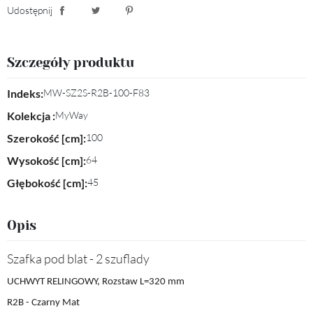
Udostępnij
Udostępnij
Tweetuj
Pinterest
Szczegóły produktu
Indeks:
MW-SZ2S-R2B-100-F83
Kolekcja :
MyWay
Szerokość [cm]:
100
Wysokość [cm]:
64
Głębokość [cm]:
45
Opis
Szafka pod blat - 2 szuflady
UCHWYT RELINGOWY, Rozstaw L=320 mm
R2B - Czarny Mat