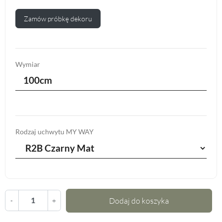
Zamów próbkę dekoru
Wymiar
100cm
Rodzaj uchwytu MY WAY
Dodaj do koszyka
-
+