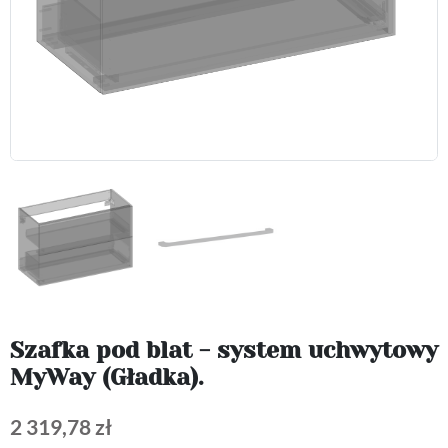
Szafka pod blat - system uchwytowy
MyWay (Gładka).
2 319,78 zł