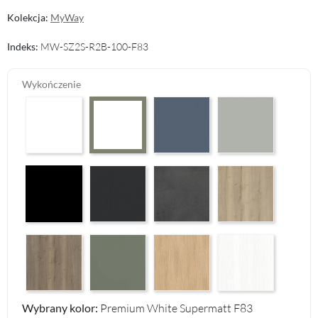
Kolekcja:
MyWay
Indeks:
MW-SZ2S-R2B-100-F83
Wykończenie
Arctic White HG F01
Perfect Touch Parisian Blue F103
Perfect Touch Stahlgr
Premium White Supermatt F83
Czarny Mat Orchidea Nera F56
Graphite Paintflow Premier F132
Makalu Darkgrey Classic F134
Halifax Oak Natural F
Halifax Oak Tabak F126
Reed Green F143
Casella Eiche Light F144
White Structure F142
Wybrany kolor:
Premium White Supermatt F83