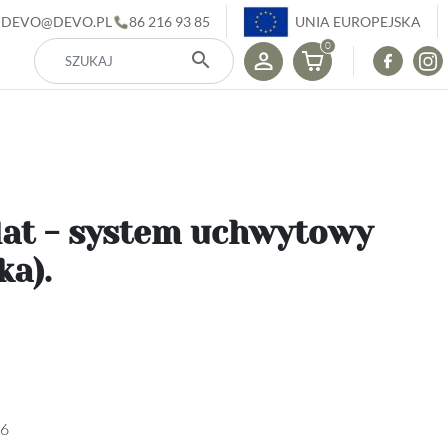
DEVO@DEVO.PL
86 216 93 85
UNIA EUROPEJSKA
0
search
lat - system uchwytowy
a).
6