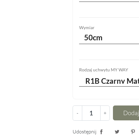
Wymiar
50cm
Rodzaj uchwytu MY WAY
Dodaj
-
+
Udostępnij
Udostępnij
Tweetuj
Pin