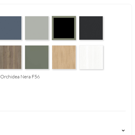
 Supermatt F83
erfect Touch Parisian Blue F103
Perfect Touch Stahlgrau F105
Graphite Paintflow Premier 
Czarny Mat Orchidea Nera F56
4
tural F125
alifax Oak Tabak F126
Reed Green F143
Casella Eiche Light F144
White Structure F142
 Orchidea Nera F56