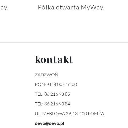
ay.
Półka otwarta MyWay.
kontakt
ZADZWOŃ
PON-PT: 8:00 - 16:00
TEL:
86 216 93 85
TEL:
86 216 93 84
UL. MEBLOWA 29, 18-400 ŁOMŻA
devo@devo.pl