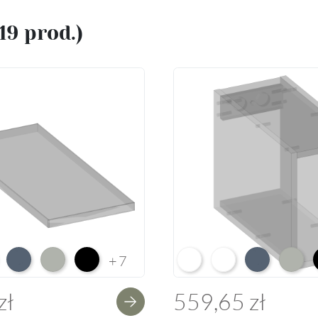
(19 prod.)
e HG F01
ium White Supermatt F83
Perfect Touch Parisian Blue F103
Perfect Touch Stahlgrau F105
Czarny Mat Orchidea Nera F56
Arctic White L04
Premium White Supe
Perfect Touch 
Perfect
+7
zł
559,65 zł