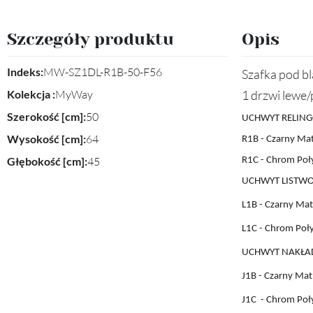
Szczegóły produktu
Opis
Indeks:
MW-SZ1DL-R1B-50-F56
Szafka pod bl
Kolekcja :
MyWay
1 drzwi lewe
Szerokość [cm]:
50
UCHWYT RELING
Wysokość [cm]:
64
R1B - Czarny Ma
Głębokość [cm]:
45
R1C - Chrom Poł
UCHWYT LISTW
L1B
- Czarny Mat
L1C
- Chrom Poł
UCHWYT
NAKŁA
J1B
- Czarny Mat
J1C
- Chrom Poł