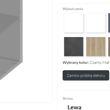
Wykończenie
Arctic White HG F01
Premium White
P
Makalu Darkgrey Classic F13
Halifax Oak Na
H
Wybrany kolor:
Czarny Mat
Zamów próbkę dekoru
Strona