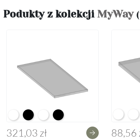
Podukty z kolekcji
MyWay
Arctic Whit
Prem
Alpine White K02
Black K16
Alpine White Struktura K37
K14 Soft Black
321,03 zł
88,56 