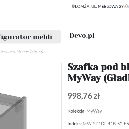
ŁOMŻA, UL. MEBLOWA 29
Devo.pl
igurator mebli
 uchwytowy MyWay (Gładka).
Szafka pod b
MyWay (Gładk
998,76 zł
Kolekcja:
MyWay
Indeks:
MW-SZ1DL-R1B-50-F5