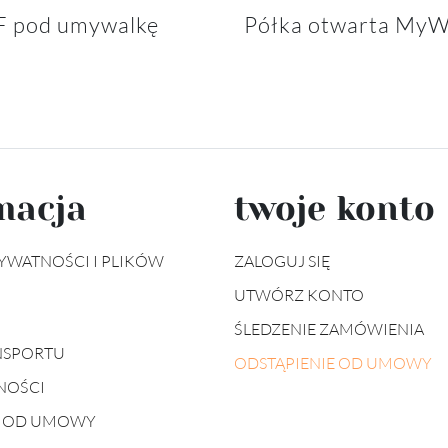
F pod umywalkę
Półka otwarta MyW
macja
twoje konto
YWATNOŚCI I PLIKÓW
ZALOGUJ SIĘ
UTWÓRZ KONTO
ŚLEDZENIE ZAMÓWIENIA
NSPORTU
ODSTĄPIENIE OD UMOWY
NOŚCI
E OD UMOWY