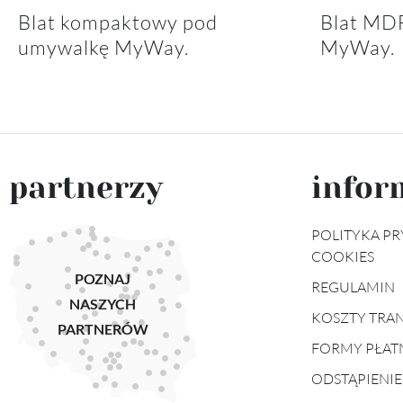
Blat kompaktowy pod
Blat MD
umywalkę MyWay.
MyWay.
partnerzy
infor
POLITYKA PR
COOKIES
POZNAJ
REGULAMIN
NASZYCH
KOSZTY TRA
PARTNERÓW
FORMY PŁAT
ODSTĄPIENI