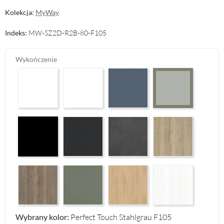
Kolekcja:
MyWay
Indeks:
MW-SZ2D-R2B-80-F105
Wykończenie
Arctic White HG F01
Premium White Supermatt F83
Perfect Touch Parisian Blue F103
Perfect Touch Stahlg
Czarny Mat Orchidea Nera F56
Graphite Paintflow Premier F132
Makalu Darkgrey Classic F134
Halifax Oak Natural F
Halifax Oak Tabak F126
Reed Green F143
Casella Eiche Light F144
White Structure F142
Wybrany kolor:
Perfect Touch Stahlgrau F105