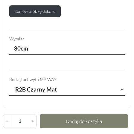
Zamów próbkę dekoru
Wymiar
80cm
Rodzaj uchwytu MY WAY
Dodaj do koszyka
-
+