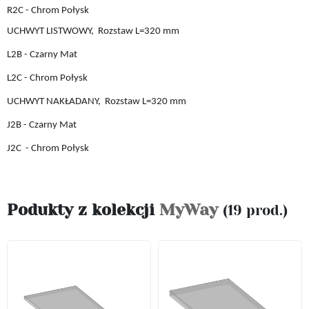
R2C - Chrom Połysk
UCHWYT LISTWOWY,
Rozstaw L
=
32
0 mm
L2B
- Czarny Mat
L2C
- Chrom Połysk
UCHWYT
NAKŁADANY,
Rozstaw L
=
32
0 mm
J2B
- Czarny Mat
J2C
- Chrom Połysk
Podukty z kolekcji
MyWay
(19 prod.)