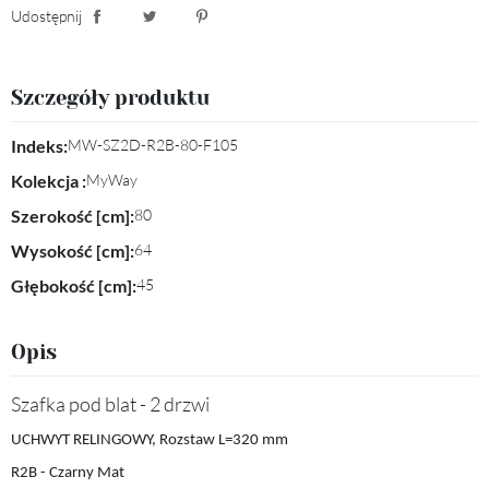
Udostępnij
Udostępnij
Tweetuj
Pinterest
Szczegóły produktu
Indeks:
MW-SZ2D-R2B-80-F105
Kolekcja :
MyWay
Szerokość [cm]:
80
Wysokość [cm]:
64
Głębokość [cm]:
45
Opis
Szafka pod blat - 2 drzwi
UCHWYT RELINGOWY, Rozstaw L=320 mm
R2B - Czarny Mat