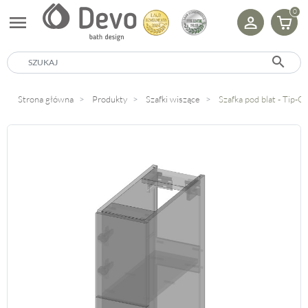
0
menu
search
Strona główna
Produkty
Szafki wiszące
Szafka pod blat - Tip-