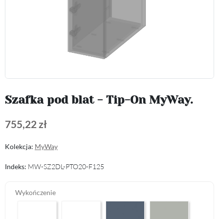
Szafka pod blat - Tip-On MyWay.
755,22 zł
Kolekcja:
MyWay
Indeks:
MW-SZ2DL-PTO20-F125
Wykończenie
Arctic White HG F01
Premium White Supermatt F83
Perfect Touch Parisian Blue F103
Perfect Touch Stahlgr