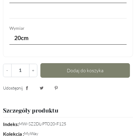
Wymiar
20cm
Dodaj do koszyka
-
+
Udostępnij
Udostępnij
Tweetuj
Pinterest
Szczegóły produktu
Indeks:
MW-SZ2DL-PTO20-F125
Kolekcja :
MyWay