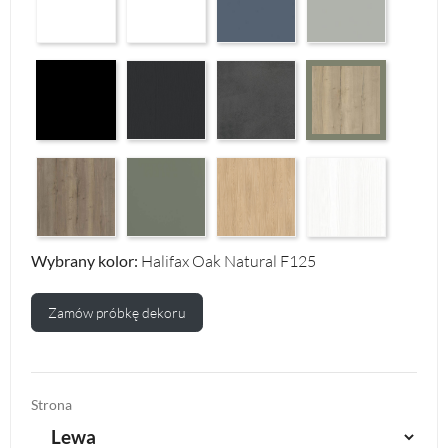
Czarny Mat Orchidea Nera F56
Graphite Paintflow Premier F132
Makalu Darkgrey Classic F134
Halifax Oak Natural 
Halifax Oak Tabak F126
Reed Green F143
Casella Eiche Light F144
White Structure F142
Wybrany kolor:
Halifax Oak Natural F125
Zamów próbkę dekoru
Strona