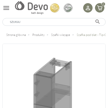
0
menu
search
Strona główna
Produkty
Szafki wiszące
Szafka pod blat - Tip-