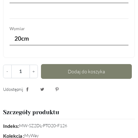
Wymiar
20cm
Dodaj do koszyka
-
+
Udostępnij
Udostępnij
Tweetuj
Pinterest
Szczegóły produktu
Indeks:
MW-SZ2DL-PTO20-F126
Kolekcja :
MyWay