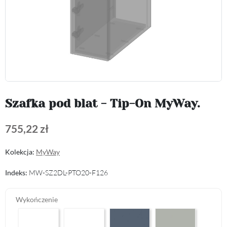
Szafka pod blat - Tip-On MyWay.
755,22 zł
Kolekcja:
MyWay
Indeks:
MW-SZ2DL-PTO20-F126
Wykończenie
Arctic White HG F01
Premium White Supermatt F83
Perfect Touch Parisian Blue F103
Perfect Touch Stahlgr