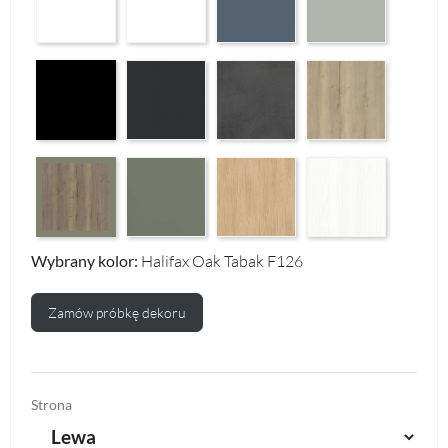
Czarny Mat Orchidea Nera F56
Graphite Paintflow Premier F132
Makalu Darkgrey Classic F134
Halifax Oak Natural F
Reed Green F143
Casella Eiche Light F144
White Structure F142
Halifax Oak Tabak F126
Wybrany kolor:
Halifax Oak Tabak F126
Zamów próbkę dekoru
Strona