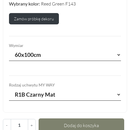
Wybrany kolor:
Reed Green F143
Zamów próbkę dekoru
Wymiar
Rodzaj uchwytu MY WAY
Dodaj do koszyka
-
+