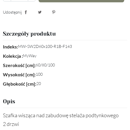
Udostępnij
Udostępnij
Tweetuj
Pinterest
Szczegóły produktu
Indeks:
MW-SW2D60x100-R1B-F143
Kolekcja :
MyWay
Szerokość [cm]:
60/80/100
Wysokość [cm]:
100
Głębokość [cm]:
20
Opis
Szafka wisząca nad zabudowę stelaża podtynkowego
2 drzwi