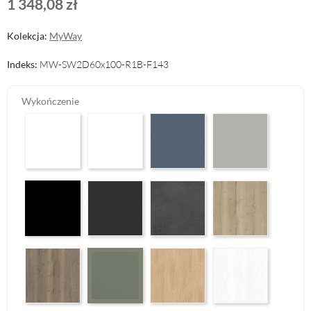
1 348,08 zł
Kolekcja:
MyWay
Indeks:
MW-SW2D60x100-R1B-F143
Wykończenie
Arctic White HG F01
Premium White Supermatt F83
Perfect Touch Parisian Blue F103
Perfect Touch Stahlgr
Czarny Mat Orchidea Nera F56
Graphite Paintflow Premier F132
Makalu Darkgrey Classic F134
Halifax Oak Natural F
Halifax Oak Tabak F126
Casella Eiche Light F144
White Structure F142
Reed Green F143